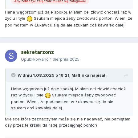
Aby zobaczyć załącznik musisz się zalogować
Haha węgorzom już daje spokój. Miałam cel złowić chociaż raz w
życiu i tyle
Szukam miejsca żeby zwodować ponton. Wiem, że
pod mostem w Łukawcu się da ale szukam coś kawałek dalej.
sekretarzonz
Opublikowano
1 Sierpnia 2025
W dniu 1.08.2025 o 16:21,
Maffinka
napisał:
Haha węgorzom już daje spokój. Miałam cel złowić chociaż
raz w życiu i tyle
Szukam miejsca żeby zwodować
ponton. Wiem, że pod mostem w Łukawcu się da ale
szukam coś kawałek dalej.
Miejsce które zaznaczyłem może się nie nadawać, nie pamiętam
czy przez te krzaki da radę przeciągnąć ponton