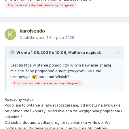
Aby zobaczyć załącznik musisz się zalogować
karolszado
Opublikowano
1 Sierpnia 2025
W dniu 1.08.2025 o 10:06,
Maffinka
napisał:
Jest mi ktoś w stanie pomóc czy w tym nawiasie znajdę
miejsce żeby podjechać autem (zwykłym FWD, nie
terenowym
) pod sam Wisłok?
😅
Aby zobaczyć załącznik musisz się zalogować
Rozsądny wątek!
Podbijam to pytanie a nawet rozszerzam, od mostu na lwowskiej
na północ ktoś kojarzy jakieś miejsca że względnym podjazdem i
zejściem?
Od siebie dodam, wzdłuż drogi przy zbiorniku w Nowej Wsi
można dojść do fajnego miejsca, pieszo góra 50 metrów,