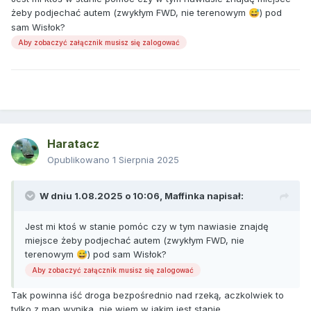
żeby podjechać autem (zwykłym FWD, nie terenowym
) pod
😅
sam Wisłok?
Aby zobaczyć załącznik musisz się zalogować
Haratacz
Opublikowano
1 Sierpnia 2025
W dniu 1.08.2025 o 10:06,
Maffinka
napisał:
Jest mi ktoś w stanie pomóc czy w tym nawiasie znajdę
miejsce żeby podjechać autem (zwykłym FWD, nie
terenowym
) pod sam Wisłok?
😅
Aby zobaczyć załącznik musisz się zalogować
Tak powinna iść droga bezpośrednio nad rzeką, aczkolwiek to
tylko z map wynika, nie wiem w jakim jest stanie.