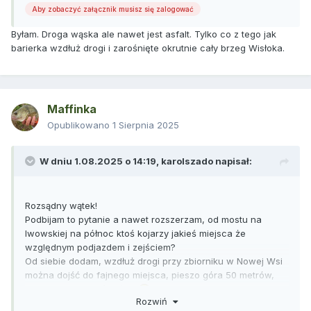
Aby zobaczyć załącznik musisz się zalogować
Byłam. Droga wąska ale nawet jest asfalt. Tylko co z tego jak
barierka wzdłuż drogi i zarośnięte okrutnie cały brzeg Wisłoka.
Maffinka
Opublikowano
1 Sierpnia 2025
W dniu 1.08.2025 o 14:19,
karolszado
napisał:
Rozsądny wątek!
Podbijam to pytanie a nawet rozszerzam, od mostu na
lwowskiej na północ ktoś kojarzy jakieś miejsca że
względnym podjazdem i zejściem?
Od siebie dodam, wzdłuż drogi przy zbiorniku w Nowej Wsi
można dojść do fajnego miejsca, pieszo góra 50 metrów,
wydeptana fajna ścieżka
Rozwiń