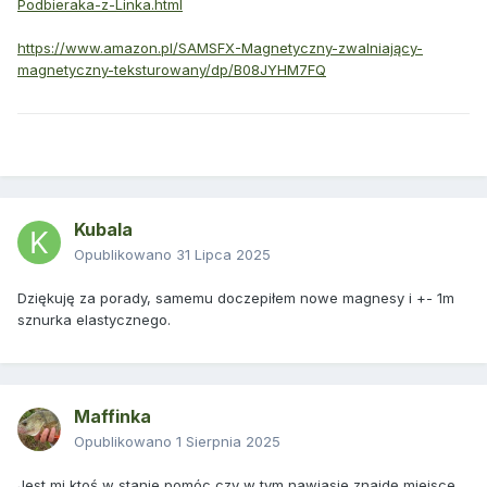
Podbieraka-z-Linka.html
https://www.amazon.pl/SAMSFX-Magnetyczny-zwalniający-
magnetyczny-teksturowany/dp/B08JYHM7FQ
Kubala
Opublikowano
31 Lipca 2025
Dziękuję za porady, samemu doczepiłem nowe magnesy i +- 1m
sznurka elastycznego.
Maffinka
Opublikowano
1 Sierpnia 2025
Jest mi ktoś w stanie pomóc czy w tym nawiasie znajdę miejsce