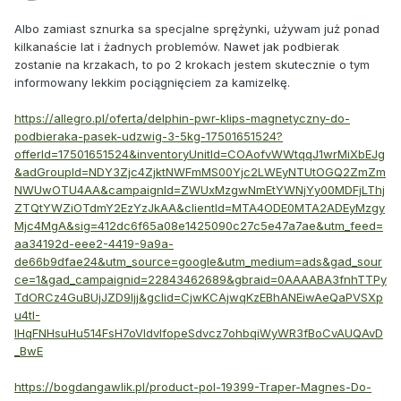
Albo zamiast sznurka sa specjalne sprężynki, używam już ponad
kilkanaście lat i żadnych problemów. Nawet jak podbierak
zostanie na krzakach, to po 2 krokach jestem skutecznie o tym
informowany lekkim pociągnięciem za kamizelkę.
https://allegro.pl/oferta/delphin-pwr-klips-magnetyczny-do-
podbieraka-pasek-udzwig-3-5kg-17501651524?
offerId=17501651524&inventoryUnitId=COAofvWWtqqJ1wrMiXbEJg
&adGroupId=NDY3Zjc4ZjktNWFmMS00Yjc2LWEyNTUtOGQ2ZmZm
NWUwOTU4AA&campaignId=ZWUxMzgwNmEtYWNjYy00MDFjLThj
ZTQtYWZiOTdmY2EzYzJkAA&clientId=MTA4ODE0MTA2ADEyMzgy
Mjc4MgA&sig=412dc6f65a08e1425090c27c5e47a7ae&utm_feed=
aa34192d-eee2-4419-9a9a-
de66b9dfae24&utm_source=google&utm_medium=ads&gad_sour
ce=1&gad_campaignid=22843462689&gbraid=0AAAABA3fnhTTPy
TdORCz4GuBUjJZD9ljj&gclid=CjwKCAjwqKzEBhANEiwAeQaPVSXp
u4tI-
lHqFNHsuHu514FsH7oVIdvIfopeSdvcz7ohbqiWyWR3fBoCvAUQAvD
_BwE
https://bogdangawlik.pl/product-pol-19399-Traper-Magnes-Do-