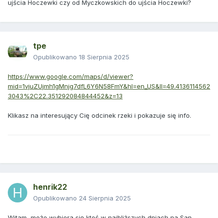
ujścia Hoczewki czy od Myczkowskich do ujścia Hoczewki?
tpe
Opublikowano
18 Sierpnia 2025
https://www.google.com/maps/d/viewer?
mid=1vjuZUjmh1gMnjg7dfL6Y6N58FmY&hl=en_US&ll=49.4136114562
3043%2C22.351292084844452&z=13
Klikasz na interesujący Cię odcinek rzeki i pokazuje się info.
henrik22
Opublikowano
24 Sierpnia 2025
Witam, może wybiera się ktoś w najbliższych dniach na San