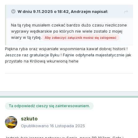
W dniu 9.11.2025 o 18:42,
Andrzejm
napisał:
Na tą rybę musiałem czekać bardzo dużo czasu niezliczone
wyprawy wędkarskie po których nie wiele zostało z mojej
wiary w tą rybę.
Aby zobaczyć załącznik musisz się zalogować
Piękna ryba oraz wspaniałe wspomnienia kawał dobrej historii !
Jeszcze raz gratulacje Byku ! Fajnie odpłyneła majestatycznie jak
przystało na Królową wkurwioną hehe
Ta odpowiedź cieszy się zainteresowaniem.
szkuto
Opublikowano
16 Listopada 2025
Jednak żyją jeszcze potwory w Sanie, nowe PB 103cm. Cała i