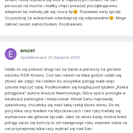
porzucać na muche i miałby chęci pokazać początkującemu
adeptowi tej metody jak się rzuca itp
. Posiadam swój sprzęt.
😉
Oczywiścię za wskazówki odwdzięczę się odpowiednio
. Moge
😉
zabrać swoim samochodem. Pozdrawiam.
emzet
Opublikowano
25 Sierpnia 2025
Udało mi się połowić drugi raz na Sanie a pierwszy na górskim
odcinku PZW Krosno. Coś tam nawet na kilka godzin udało się
złowić ale zdjęć nie robiłem bo wszystkie pstrągi małe więc
szkoda męczyć rybę. Posiłkowałem się książką pod tytułem „Rzeka
pstrągowa” autora Ariusza Nawrockiego, która sporo pomogła w
lokalizacji parkingów i miejscówek. Klimat Sanu naprawdę
zjawiskowy, chciałoby się mieć taką rzekę blisko domu. Do tej
pory kilka razy łowiłem na Myczkowcach i tam ryby trafiały się
wymiarowe ale głównie tęczaki. Jako że okres kiedy można łowić
pstrągi zaraz się kończy to od następnego roku stawiam sobie za
cel przynajmniej kilka razy wybrać się nad San.