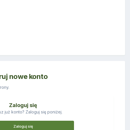
truj nowe konto
rony.
Zaloguj się
z już konto? Zaloguj się poniżej.
Zaloguj się