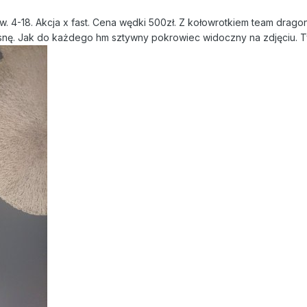
w. 4-18. Akcja x fast. Cena wędki 500zł. Z kołowrotkiem team dragon
snę. Jak do każdego hm sztywny pokrowiec widoczny na zdjęciu. Ty