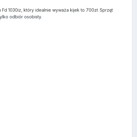
 Fd 1030iz, który idealnie wyważa kijek to 700zł. Sprzęt
lko odbiór osobisty.