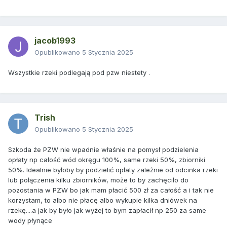
jacob1993
Opublikowano
5 Stycznia 2025
Wszystkie rzeki podlegają pod pzw niestety .
Trish
Opublikowano
5 Stycznia 2025
Szkoda że PZW nie wpadnie właśnie na pomysł podzielenia
opłaty np całość wód okręgu 100%, same rzeki 50%, zbiorniki
50%. Idealnie byłoby by podzielić opłaty zależnie od odcinka rzeki
lub połączenia kilku zbiorników, może to by zachęciło do
pozostania w PZW bo jak mam płacić 500 zł za całość a i tak nie
korzystam, to albo nie płacę albo wykupie kilka dniówek na
rzekę....a jak by było jak wyżej to bym zapłacił np 250 za same
wody płynące