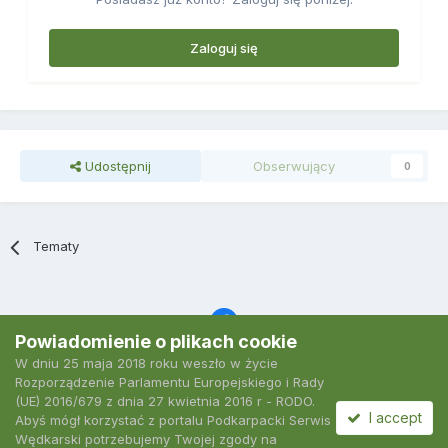
Zaloguj się
Udostępnij
Obserwujący
0
Tematy
Powiadomienie o plikach cookie
W dniu 25 maja 2018 roku weszło w życie
Język
Polityka prywatności
Kontakt
Ciasteczka
Rozporządzenie Parlamentu Europejskiego i Rady
2007-2026 Podkarpacki Serwis Wędkarski
(UE) 2016/679 z dnia 27 kwietnia 2016 r - RODO.
Powered by Invision Community
I accept
Abyś mógł korzystać z portalu Podkarpacki Serwis
Wędkarski potrzebujemy Twojej zgody na