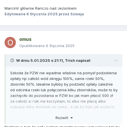
MarcinV głównie Ranczo nad Jeziorkiem
Edytowane
6 Stycznia 2025
przez Szwaja
omus
Opublikowano
6 Stycznia 2025
W dniu 5.01.2025 o 21:11,
Trish
napisał:
Szkoda że PZW nie wpadnie właśnie na pomysł podzielenia
opłaty np całość wód okręgu 100%, same rzeki 50%,
zbiorniki 50%. Idealnie byłoby by podzielić opłaty zależnie
od odcinka rzeki lub połączenia kilku zbiorników, może to by
zachęciło do pozostania w PZW bo jak mam płacić 500 zł
za całość a i tak nie korzystam, to albo nie płacę albo
wykupie kilka dniówek na rzekę....a jak by było jak wyżej to
bym zapłacił np 250 za same wody płynące
Rozwiń
Problem w tym że cały system skonstruowany jest celowo tak by