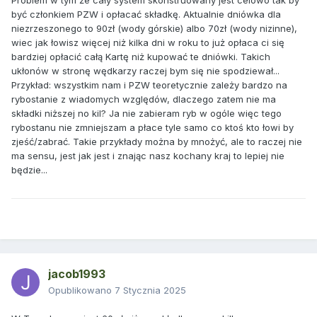
być członkiem PZW i opłacać składkę. Aktualnie dniówka dla
niezrzeszonego to 90zł (wody górskie) albo 70zł (wody nizinne),
wiec jak łowisz więcej niż kilka dni w roku to już opłaca ci się
bardziej opłacić całą Kartę niż kupować te dniówki. Takich
ukłonów w stronę wędkarzy raczej bym się nie spodziewał...
Przykład: wszystkim nam i PZW teoretycznie zależy bardzo na
rybostanie z wiadomych względów, dlaczego zatem nie ma
składki niższej no kil? Ja nie zabieram ryb w ogóle więc tego
rybostanu nie zmniejszam a płace tyle samo co ktoś kto łowi by
zjeść/zabrać. Takie przykłady można by mnożyć, ale to raczej nie
ma sensu, jest jak jest i znając nasz kochany kraj to lepiej nie
będzie...
jacob1993
Opublikowano
7 Stycznia 2025