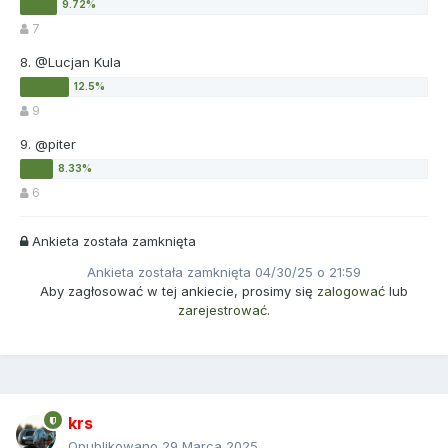
7
8. @Lucjan Kula
9
9. @piter
6
Ankieta została zamknięta
Ankieta została zamknięta 04/30/25 o 21:59
Aby zagłosować w tej ankiecie, prosimy się
zalogować
lub
zarejestrować
.
krs
Opublikowano
29 Marca 2025