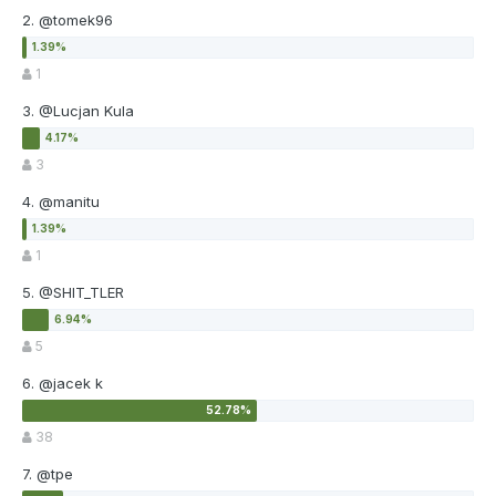
2. @tomek96
1
3. @Lucjan Kula
3
4. @manitu
1
5. @SHIT_TLER
5
6. @jacek k
38
7. @tpe