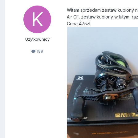
Witam sprzedam zestaw kupiony na a
Air CF, zestaw kupiony w lutym, r
Cena 475zl
Użytkownicy
189