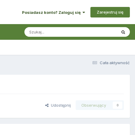
Zarejestruj się
Posiadasz konto? Zaloguj się
Cała aktywność
Udostępnij
Obserwujący
0