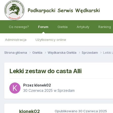
Co nowego?
Forum
Giełda
Artykuły
Ranking
Administracja
Użytkownicy online
Strona główna
Giełda
Wędkarska Giełda
Sprzedam
Lekki 
Lekki zestaw do casta Alli
Przez
klonek02
30 Czerwca 2025
w
Sprzedam
klonek02
Opublikowano
30 Czerwca 2025