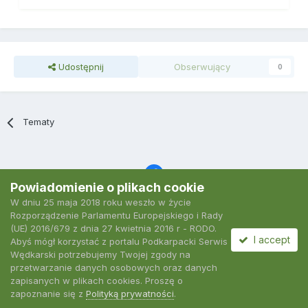
Udostępnij
Obserwujący
0
Tematy
Powiadomienie o plikach cookie
W dniu 25 maja 2018 roku weszło w życie
Język
Polityka prywatności
Kontakt
Ciasteczka
Rozporządzenie Parlamentu Europejskiego i Rady
2007-2026 Podkarpacki Serwis Wędkarski
(UE) 2016/679 z dnia 27 kwietnia 2016 r - RODO.
Powered by Invision Community
I accept
Abyś mógł korzystać z portalu Podkarpacki Serwis
Wędkarski potrzebujemy Twojej zgody na
przetwarzanie danych osobowych oraz danych
zapisanych w plikach cookies. Proszę o
zapoznanie się z
Polityką prywatności
.