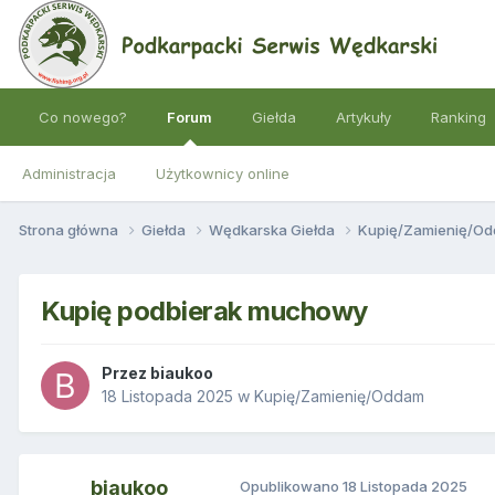
Co nowego?
Forum
Giełda
Artykuły
Ranking
Administracja
Użytkownicy online
Strona główna
Giełda
Wędkarska Giełda
Kupię/Zamienię/O
Kupię podbierak muchowy
Przez
biaukoo
18 Listopada 2025
w
Kupię/Zamienię/Oddam
biaukoo
Opublikowano
18 Listopada 2025