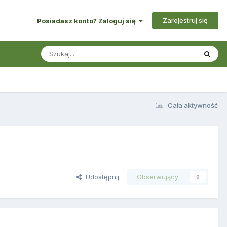
Zarejestruj się
Posiadasz konto? Zaloguj się
Cała aktywność
Udostępnij
Obserwujący
0