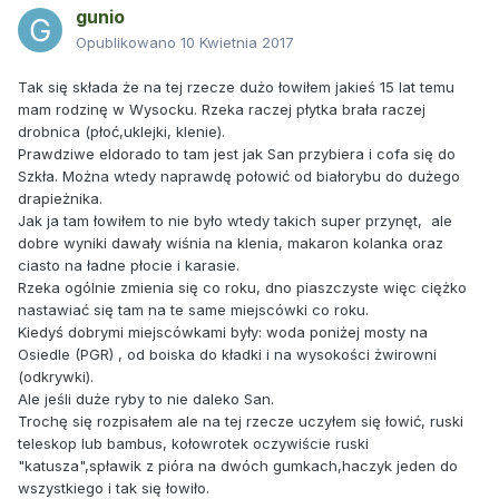
gunio
Opublikowano
10 Kwietnia 2017
Tak się składa że na tej rzecze dużo łowiłem jakieś 15 lat temu
mam rodzinę w Wysocku. Rzeka raczej płytka brała raczej
drobnica (płoć,uklejki, klenie).
Prawdziwe eldorado to tam jest jak San przybiera i cofa się do
Szkła. Można wtedy naprawdę połowić od białorybu do dużego
drapieżnika.
Jak ja tam łowiłem to nie było wtedy takich super przynęt, ale
dobre wyniki dawały wiśnia na klenia, makaron kolanka oraz
ciasto na ładne płocie i karasie.
Rzeka ogólnie zmienia się co roku, dno piaszczyste więc ciężko
nastawiać się tam na te same miejscówki co roku.
Kiedyś dobrymi miejscówkami były: woda poniżej mosty na
Osiedle (PGR) , od boiska do kładki i na wysokości żwirowni
(odkrywki).
Ale jeśli duże ryby to nie daleko San.
Trochę się rozpisałem ale na tej rzecze uczyłem się łowić, ruski
teleskop lub bambus, kołowrotek oczywiście ruski
"katusza",spławik z pióra na dwóch gumkach,haczyk jeden do
wszystkiego i tak się łowiło.