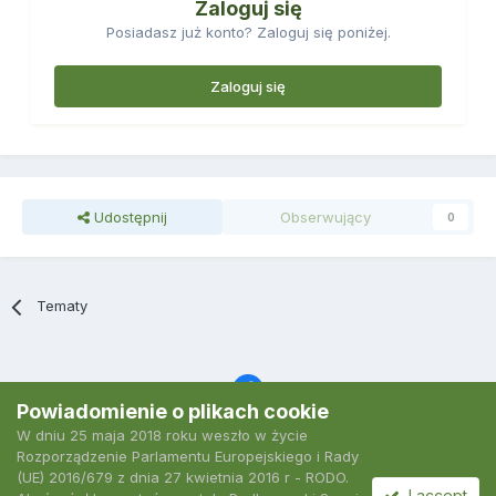
Zaloguj się
Posiadasz już konto? Zaloguj się poniżej.
Zaloguj się
Udostępnij
Obserwujący
0
Tematy
Powiadomienie o plikach cookie
W dniu 25 maja 2018 roku weszło w życie
Język
Polityka prywatności
Kontakt
Ciasteczka
Rozporządzenie Parlamentu Europejskiego i Rady
2007-2026 Podkarpacki Serwis Wędkarski
(UE) 2016/679 z dnia 27 kwietnia 2016 r - RODO.
Powered by Invision Community
I accept