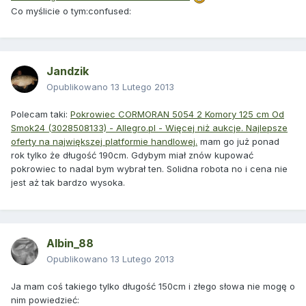
Co myślicie o tym:confused:
Jandzik
Opublikowano
13 Lutego 2013
Polecam taki:
Pokrowiec CORMORAN 5054 2 Komory 125 cm Od
Smok24 (3028508133) - Allegro.pl - Więcej niż aukcje. Najlepsze
oferty na największej platformie handlowej.
mam go już ponad
rok tylko że długość 190cm. Gdybym miał znów kupować
pokrowiec to nadal bym wybrał ten. Solidna robota no i cena nie
jest aż tak bardzo wysoka.
Albin_88
Opublikowano
13 Lutego 2013
Ja mam coś takiego tylko długość 150cm i złego słowa nie mogę o
nim powiedzieć: