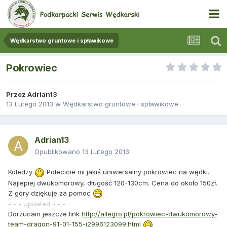
Wędkarstwo gruntowe i spławikowe
Pokrowiec
Przez
Adrian13
13 Lutego 2013
w
Wędkarstwo gruntowe i spławikowe
Adrian13
Opublikowano
13 Lutego 2013
Koledzy
Polecicie mi jakiś uniwersalny pokrowiec na wędki.
Najlepiej dwukomorowy, długość 120-130cm. Cena do około 150zł.
Z góry dziękuje za pomoc
- - - Updated - - -
Dorzucam jeszcze link
http://allegro.pl/pokrowiec-dwukomorowy-
team-dragon-91-01-155-i2996123099.html