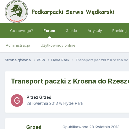
Co nowego?
Forum
Giełda
Artykuły
Ranking
Administracja
Użytkownicy online
Strona główna
PSW
Hyde Park
Transport paczki z Krosna d
Transport paczki z Krosna do Rzes
Przez
Grześ
28 Kwietnia 2013
w
Hyde Park
Grześ
Opublikowano
28 Kwietnia 2013