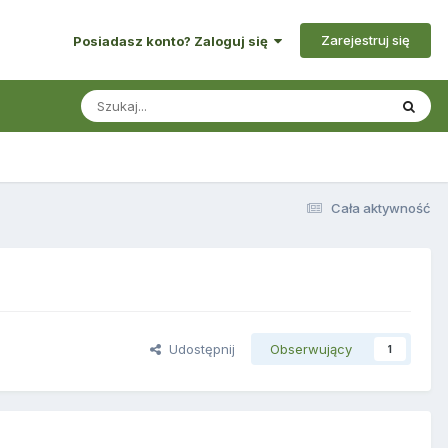
Zarejestruj się
Posiadasz konto? Zaloguj się
Cała aktywność
Udostępnij
Obserwujący
1