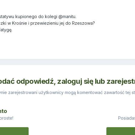
statywu kupionego do kolegi @manitu.
zki w Krośnie i przewiezieniu jej do Rzeszowa?
atygę.
odać odpowiedź, zaloguj się lub zarejes
nie zarejestrowani użytkownicy mogą komentować zawartość tej st
nto
proste!
Posiadas