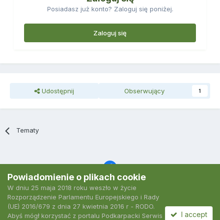
Posiadasz już konto? Zaloguj się poniżej.
Zaloguj się
Udostępnij
Obserwujący
1
Tematy
Powiadomienie o plikach cookie
W dniu 25 maja 2018 roku weszło w życie
Język
Polityka prywatności
Kontakt
Ciasteczka
Rozporządzenie Parlamentu Europejskiego i Rady
2007-2026 Podkarpacki Serwis Wędkarski
(UE) 2016/679 z dnia 27 kwietnia 2016 r - RODO.
Powered by Invision Community
I accept
Abyś mógł korzystać z portalu Podkarpacki Serwis