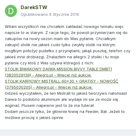
DarekSTW
Opublikowano
6 Stycznia 2014
Witam wszystkich nie chciałem zakładać nowego tematu więc
napisze to w starym. Z racje tego, że powoli przymierzam się do
zakupów na nowy sezon mam do Was pytanie. Chciałbym
zakupić stolik nie jakieś cudo tylko zwykły stolik na którym
mogłbym położyć pudełko z przynętami, jakąś puszkę, telefon czy
jakieś inne drobiazgi. Znalazłem na allegro 2 stoliki i tu moje
pytanie czy ktoś z Was używa któregoś z nich:
STOLIK BIWAKOWY DAIWA MISSION BIVVY TABLE DMBT1
(3820529139) - Allegro.pl - Więcej niż aukcje.
STOLIK KARPIOWY MISTRALL 60x30 + GRATISY - NOWOŚĆ
(3795030205) - Allegro.pl - Więcej niż aukcje.
Gdzieś wyczytałem, że ten Mistrall to jakieś tworzywo natomiast
Daiwa to podobno aluminium ale wydaje mi sie ze może się
wiginać. Plusem napewno jest to że ma futerał.
Dodam jeszcze tylko, że głównie łowię na Feeder, Bat. Jeżeli to
możliwe proszę o jakieś opinie.