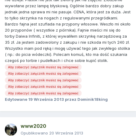
wywołane przez lampę błyskową. Ogólnie bardzo dobry zakup
jednak jedna sprawa mi nie pasuje. CENA, która jest za duża. Jest
to tylko skrzynka na nogach z regulowanymi przegródkami.
Bardzo fajna jest szuflada na przypony włosowe. Weszło mi około
20 przyponów ( wszystkie z piórnika). Fajnie mieści mi się do
torby Daiwa Infiniti, z której wywaliłem skrzynkę narzędziową za
35 zł. Ja jestem zadowolony z zakupu i nie szkoda mi tych 240 zł.
Wszystko mam pod ręką i mogę używać tego jak zwykłego stolika
( np.: do picia wódeczki). Polecam komuś, kto ma dość szukania
czegoś po torbie i pudełkach i chce sobie kupić stolik.
Aby zobaczyć załącznik musisz się zalogować
Aby zobaczyć załącznik musisz się zalogować
Aby zobaczyć załącznik musisz się zalogować
Aby zobaczyć załącznik musisz się zalogować
Aby zobaczyć załącznik musisz się zalogować
Edytowane
19 Września 2013
przez Dominik18king
www2020
Opublikowano
20 Września 2013