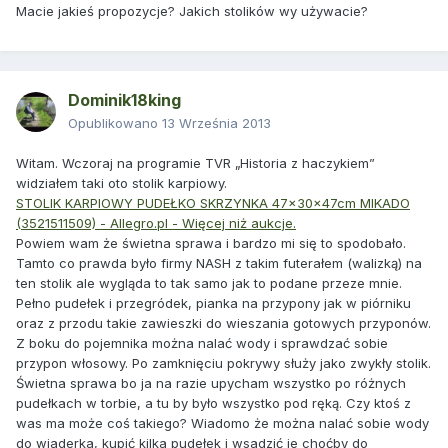
Macie jakieś propozycje? Jakich stolików wy używacie?
Dominik18king
Opublikowano
13 Września 2013
Witam. Wczoraj na programie TVR „Historia z haczykiem”
widziałem taki oto stolik karpiowy.
STOLIK KARPIOWY PUDEŁKO SKRZYNKA 47x30x47cm MIKADO
(3521511509) - Allegro.pl - Więcej niż aukcje.
Powiem wam że świetna sprawa i bardzo mi się to spodobało.
Tamto co prawda było firmy NASH z takim futerałem (walizką) na
ten stolik ale wygląda to tak samo jak to podane przeze mnie.
Pełno pudełek i przegródek, pianka na przypony jak w piórniku
oraz z przodu takie zawieszki do wieszania gotowych przyponów.
Z boku do pojemnika można nalać wody i sprawdzać sobie
przypon włosowy. Po zamknięciu pokrywy służy jako zwykły stolik.
Świetna sprawa bo ja na razie upycham wszystko po różnych
pudełkach w torbie, a tu by było wszystko pod ręką. Czy ktoś z
was ma może coś takiego? Wiadomo że można nalać sobie wody
do wiaderka, kupić kilka pudełek i wsadzić je choćby do