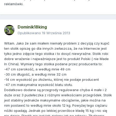
reklamówki.
Dominik18king
Opublikowano
19 Września 2013
Witam. Jako że sam miałem niemały problem z decyzją czy kupić
ten stolik opiszę go dla innych zwłaszcza, że na Internecie jest
tylko jedno zdjęcie tego stolika i to dosyć niewyraźne. Stolik robi
dobre wrażenie i najważniejsze jest to produkt Polski ( nie Made
In China). Wymiary tego stolika podane przez producenta to:
-47 cm szerokość, a według mnie 49 cm
-30 cm długość, a według mnie 32 cm
-14 cm wysokość po złożeniu, której nie podaje producent
-47 cm maksymalna wysokość blatu stołu.
Dodatkowo dodane są przegrody regulowane chyba 4 małe i 2
duże oraz 3 pudełeczka z różnymi wielkościami przegródek. Stolik
jest stabilny jednakże maksymalne obciążenie, jakie można na
nim postawić to według mnie około 12 kg. Powyżej tego ciężaru
nóżki opadają. Jednak po lekkiej przeróbce kładę 15 kg i nic się
nie dzieje. Plastik nie jest tak zielony jak na zdjęciu. Złudzenie