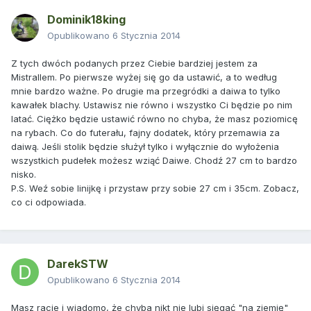
Dominik18king
Opublikowano
6 Stycznia 2014
Z tych dwóch podanych przez Ciebie bardziej jestem za
Mistrallem. Po pierwsze wyżej się go da ustawić, a to według
mnie bardzo ważne. Po drugie ma przegródki a daiwa to tylko
kawałek blachy. Ustawisz nie równo i wszystko Ci będzie po nim
latać. Ciężko będzie ustawić równo no chyba, że masz poziomicę
na rybach. Co do futerału, fajny dodatek, który przemawia za
daiwą. Jeśli stolik będzie służył tylko i wyłącznie do wyłożenia
wszystkich pudełek możesz wziąć Daiwe. Chodź 27 cm to bardzo
nisko.
P.S. Weź sobie linijkę i przystaw przy sobie 27 cm i 35cm. Zobacz,
co ci odpowiada.
DarekSTW
Opublikowano
6 Stycznia 2014
Masz racje i wiadomo, że chyba nikt nie lubi sięgać "na ziemię"