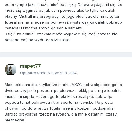
po przynęte jeżeli może mieć pod ręką. Daiwa wydaje mi się, że
może się wyginać bo jak sam powiedziałeś to tylko kawałek
blachy. Mistrall ma przegrody i to jego plus. Jak dla mnie to ten
futerał niema znaczenia ponieważ wystarczy kawałek dobrego
materiału i można zrobić go sobie samemu.
Dzięki za opinie i czekam może wypowie się ktoś jeszcze kto
posiada coś na wzór tego Mistralla.
mapet77
Opublikowano
6 Stycznia 2014
Mam taki sam stolik tylko, że marki JAXON i chwalę sobie go za
dwie cechy jakie posiada: po pierwsze lekki, po drugie idealnie
mieści mi się do złożonego fotela Elektrostatyka,, tak więc
odpada temat pokrowca i transportu na łowisko. Po prostu
chowam go do wnętrza fotela razem z koszem podbieraka.
Bardzo przydatna rzecz na rybach, dla mnie ostatnimi czasy
niezbędna.