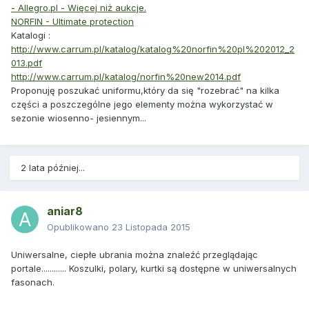
- Allegro.pl - Więcej niż aukcje.
NORFIN - Ultimate protection
Katalogi :
http://www.carrum.pl/katalog/katalog%20norfin%20pl%202012_2
013.pdf
http://www.carrum.pl/katalog/norfin%20new2014.pdf
Proponuję poszukać uniformu,który da się "rozebrać" na kilka
części a poszczególne jego elementy można wykorzystać w
sezonie wiosenno- jesiennym...
2 lata później...
aniar8
Opublikowano
23 Listopada 2015
Uniwersalne, ciepłe ubrania można znaleźć przeglądając
portale............ Koszulki, polary, kurtki są dostępne w uniwersalnych
fasonach.