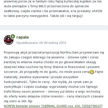
jesiennej porze.Ja w tamtym roku fajną kurteczkę kupiłem za nie
duże pieniądze z firmy MILO przeznaczona do spinaczki
skałkowej, ciepła cienka i nie przemakalna, a te produkty JAXON
to takie pierzyny niewygodne. Także idż i się targuj:)
rapala
Opublikowano
26 Września 2013
Proponuję abyś przejrzał propozycję Norfinu.Sam przymierzam się
do zakupu czegoś dobrego na jesienno - zimowe rybki i coraz
bardziej ta własnie marka chodzi mi po głowie.Miałem okazję
obejrzeć kilka ciuchów tej firmy (Karina w Rzeszowie) i powiem
szczerze ,że przypadły mi do gustu...no może poza ceną
.Fajne
materiały ,świetne wykonanie i przede wszystkim
funkcjonalność...Tylko te ceny... Ale myślę ,że rynek sam je
zweryfikuje i często szukając wyprzedaży można coś fajnego
trafić.Nowy sezon jesienno - zimowy już blisko a więc wchodzą
do oferty wielu sklepów różne nowości - ceny starszych czasami
idą ostro w dół...Np.
NORFIN Komplet zimowy THERMAL GUARD roz. XXL (3556719037)