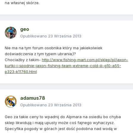
na własnej skórze.
geo
Opublikowano
23 Września 2013
Nie ma na tym forum osobnika który ma jakiekolwiek
doświadczenia z tym typem ubrania;)?
Chociażby z takim-
http://www.fishing-mart.com.pl/sklep/pl/jaxon-
kurtki-i-spodnie-jaxon-fishing-team-extreme-cold-iii-g10-a55-
p323-k11760.html
adamus78
Opublikowano
23 Września 2013
Geo za takie ceny to wpadnij do Alpmara na osiedlu bo chyba
sklep likwidują i mają upusty może coś fajnego wyhaczysz.
Specyfika pogody w górach jest dość podobna nad wodą w