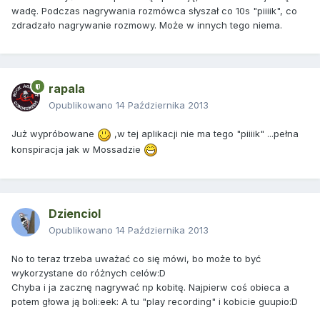
wadę. Podczas nagrywania rozmówca słyszał co 10s "piiiik", co
zdradzało nagrywanie rozmowy. Może w innych tego niema.
rapala
Opublikowano
14 Października 2013
Już wypróbowane
,w tej aplikacji nie ma tego "piiiik" ...pełna
konspiracja jak w Mossadzie
Dzienciol
Opublikowano
14 Października 2013
No to teraz trzeba uważać co się mówi, bo może to być
wykorzystane do różnych celów:D
Chyba i ja zacznę nagrywać np kobitę. Najpierw coś obieca a
potem głowa ją boli:eek: A tu "play recording" i kobicie guupio:D