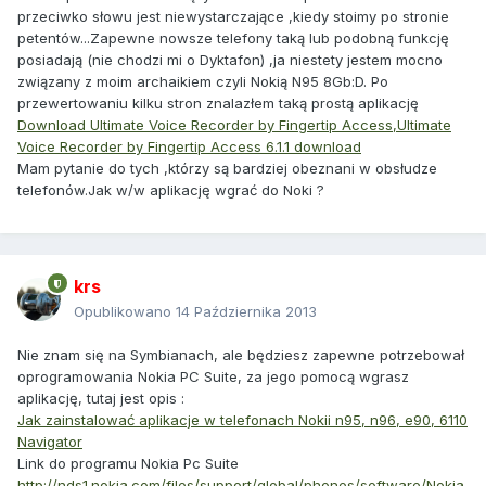
przeciwko słowu jest niewystarczające ,kiedy stoimy po stronie
petentów...Zapewne nowsze telefony taką lub podobną funkcję
posiadają (nie chodzi mi o Dyktafon) ,ja niestety jestem mocno
związany z moim archaikiem czyli Nokią N95 8Gb:D. Po
przewertowaniu kilku stron znalazłem taką prostą aplikację
Download Ultimate Voice Recorder by Fingertip Access,Ultimate
Voice Recorder by Fingertip Access 6.1.1 download
Mam pytanie do tych ,którzy są bardziej obeznani w obsłudze
telefonów.Jak w/w aplikację wgrać do Noki ?
krs
Opublikowano
14 Października 2013
Nie znam się na Symbianach, ale będziesz zapewne potrzebował
oprogramowania Nokia PC Suite, za jego pomocą wgrasz
aplikację, tutaj jest opis :
Jak zainstalować aplikacje w telefonach Nokii n95, n96, e90, 6110
Navigator
Link do programu Nokia Pc Suite
http://nds1.nokia.com/files/support/global/phones/software/Nokia