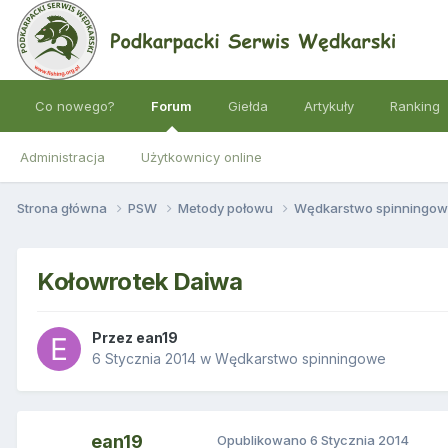
Co nowego?
Forum
Giełda
Artykuły
Ranking
Administracja
Użytkownicy online
Strona główna
PSW
Metody połowu
Wędkarstwo spinningo
Kołowrotek Daiwa
Przez
ean19
6 Stycznia 2014
w
Wędkarstwo spinningowe
ean19
Opublikowano
6 Stycznia 2014