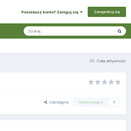
Zarejestruj się
Posiadasz konto? Zaloguj się
Cała aktywność
Udostępnij
Obserwujący
0