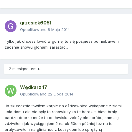
grzesiek6051
Opublikowano
8 Maja 2014
Tylko jak chcesz łowić w górnej to się pośpiesz bo niebawem
zacznie znowu glonami zarastać...
2 miesiące temu...
Wędkarz 17
Opublikowano
22 Lipca 2014
Ja skutecznie łowiłem karpie na dżdżownice wykopane z ziemi
koło domu ale nie były to rosówki tylko te bardziej białe brały
bardzo dobrze może to od łowiska zależy ale spróbuj sam się
zdziwiłem jak wyciągnąłem 2 na ok 50cm później też na to
brały.Łowiłem na gliniance z koszykiem lub sprężyną