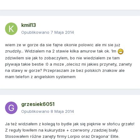
kmil13
Opublikowano
7 Maja 2014
wiem ze w gorze da sie fajne okonie polowic ale mi sie juz
znudzily... Widzialem na 2 stawie kilka amurow tak ok. 1m
zdziwilem sie jak to zobaczylem, bo nie wiedzialem ze tam
plywaja takie bestie :0 a moze ,olecisz mi jakies przynety, zanety
na stawy w gorze? Przepraszam ze bez polskich znakow ale
mam telefon z angielskim systemem
grzesiek6051
Opublikowano
8 Maja 2014
Ja też widziałem z kolegą to bydle jak się pięknie w słońcu grzało!
Z reguły łowiłem na kukurydze + czerwony ,rzadziej biały.
Stosowałem różne zanęty firmy Lorpio oraz Dragona' Elite.