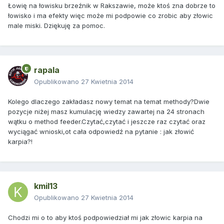
Łowię na łowisku brzeźnik w Rakszawie, może ktoś zna dobrze to
łowisko i ma efekty więc może mi podpowie co zrobic aby złowic
male miski. Dziękuję za pomoc.
rapala
Opublikowano
27 Kwietnia 2014
Kolego dlaczego zakładasz nowy temat na temat methody?Dwie
pozycje niżej masz kumulację wiedzy zawartej na 24 stronach
wątku o method feeder.Czytać,czytać i jeszcze raz czytać oraz
wyciągać wnioski,ot cała odpowiedź na pytanie : jak złowić
karpia?!
kmil13
Opublikowano
27 Kwietnia 2014
Chodzi mi o to aby ktoś podpowiedział mi jak złowic karpia na