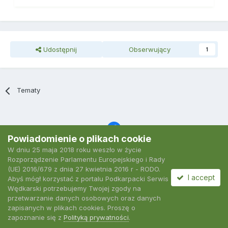
Udostępnij
Obserwujący
1
Tematy
Powiadomienie o plikach cookie
W dniu 25 maja 2018 roku weszło w życie
Język
Polityka prywatności
Kontakt
Ciasteczka
Rozporządzenie Parlamentu Europejskiego i Rady
2007-2026 Podkarpacki Serwis Wędkarski
(UE) 2016/679 z dnia 27 kwietnia 2016 r - RODO.
Powered by Invision Community
I accept
Abyś mógł korzystać z portalu Podkarpacki Serwis
Wędkarski potrzebujemy Twojej zgody na
przetwarzanie danych osobowych oraz danych
zapisanych w plikach cookies. Proszę o
zapoznanie się z
Polityką prywatności
.