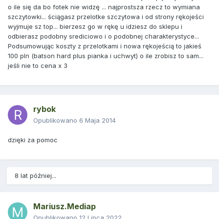
o ile się da bo fotek nie widzę ... najprostsza rzecz to wymiana
szczytowki... ściągasz przelotke szczytowa i od strony rękojeści
wyjmuje sz top... bierzesz go w rękę u idziesz do sklepu i
odbierasz podobny srediciowo i o podobnej charakterystyce...
Podsumowując koszty z przelotkami i nowa rękojeścią to jakieś
100 pln (batson hard plus pianka i uchwyt) o ile zrobisz to sam...
jeśli nie to cena x 3
rybok
Opublikowano
6 Maja 2014
dzięki za pomoc
8 lat później...
Mariusz.Mediap
Opublikowano
12 Lipca 2022