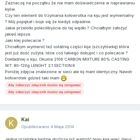
Zaznaczę na początku że nie mam doświadczenia w naprawianiu
kijów.
Czy ten element do trzymania kołowrotka na kiju jest wymienialny
? Mój popękał i boje się że kiedyś odpadnie.
Jakie przelotki polecilibyście do tej wędki ? Chciałbym założyć
jakieś lepsze.
Jaki klej polecacie ?
Chciałbym wymienić też ostatnią części kija (szczytówkę) która
jest już dość zużyta. Idzie coś takiego dokupić i co polecacie ?
Dokładniej o kiju. Okuma 2106 CARBON MIXTURE 80% CASTING
WT: 80-120g LENGHT 2.1 SECTION:6
Poniżej zdjęcia znalezione w sieci ale kij mam identyczny. Nawet
kołowrotek gdzieś taki mam
Aby zobaczyć załącznik musisz się zalogować
Aby zobaczyć załącznik musisz się zalogować
Kai
Opublikowano
4 Maja 2014
Jedna przelotka będzie droższa niż wartość tego kija wiec daruj