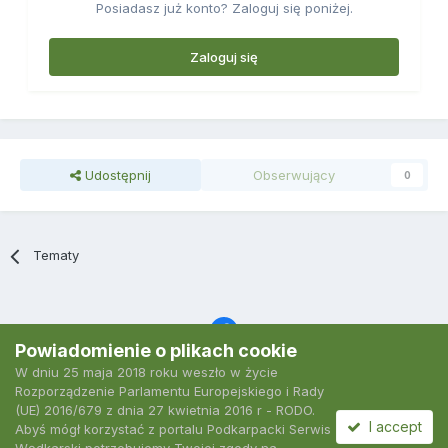
Posiadasz już konto? Zaloguj się poniżej.
Zaloguj się
Udostępnij
Obserwujący
0
Tematy
Powiadomienie o plikach cookie
W dniu 25 maja 2018 roku weszło w życie
Język
Polityka prywatności
Kontakt
Ciasteczka
Rozporządzenie Parlamentu Europejskiego i Rady
2007-2026 Podkarpacki Serwis Wędkarski
(UE) 2016/679 z dnia 27 kwietnia 2016 r - RODO.
Powered by Invision Community
I accept
Abyś mógł korzystać z portalu Podkarpacki Serwis