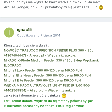
Kolego, co byś nie wybrał to bierz wędke o cw 120 g. Ja mam
Arcusa (konger) do 90 g i przydałoby mi się jeszcze te 30 g
ignac15
Opublikowano
7 Lipca 2014
Którą z tych byś cie wybrali :
NOWOŚĆ TRABUCCO PRECISION FEEDER PLUS 360 - 90gr
(4367404447) - Allegro.pl - Więcej niż aukcje.
MIKADO X-Plode Medium Feeder 330 / 120g Sklep Wędkarski
ELDORADO
Mitchell Luxx Feeder 360 60-120 cena 149.00 PLN
Mitchel Elite Heavy Feeder 390 80-150 cena 169.00 PLN
Mitchell Elite Feeder 390 60-120 cena 159.00 PLN
WĘDKA MIKADO ULTRAVIOLET LIGHT FEEDER 3,60 90G
(4402569854) - Allegro.pl - Więcej niż aukcje.
za każdą informacje z góry dziękuje
Edit: Temat doboru wędzisk do tej metody połowu był już
kilkakrotnie poruszany na forum! Pkt.8 Regulaminu!