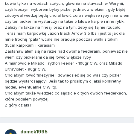
Łowie tylko na wodach stałych, głównie na stawach w Werynii,
czyli lepszym wyborem byłby picker jednak z wiekiem, gdy będę
zdobywał wiedzę będę chciał łowić coraz większe ryby i nie wiem
czy ten picker mi wystarczy na takie 5 kilowe karpie i inne rybki.
Zależy mi także na finezji oraz na tym, żeby się fajnie rzucało.
Teraz mam karpiówkę Jaxon Black Arrow 3,5 lbs i jest to jak dla
mnie trochę "pała" wcale nie pracuje podczas walki z takimi
35cm karpikami i karasiami.
Zastanawiałem się na razie nad dwoma feederami, ponieważ nie
wiem czy pickerami da się łowić większe ryby.
A mianowicie Mikado Trython Feeder - 100gr C.W. oraz Mikado
UltraViolet - 90gr C.W.
Chciałbym łowić finezyjnie i dowiedzieć się od was czy picker
będzie wystarczający? Jeśli tak to prosiłbym o jakiś konkretny
model, ewentualnie C.W itp.
Chciałbym także wiedzieć co sądzicie o tych dwóch feederkach,
które podałem powyżej.
Z góry dzięki !
domek1995