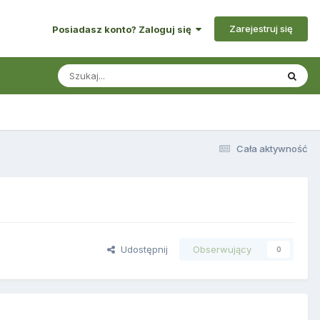
Zarejestruj się
Posiadasz konto? Zaloguj się
Cała aktywność
Udostępnij
Obserwujący
0