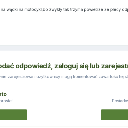
na wędki na motocykl,bo zwykły tak trzyma powietrze że plecy odp
odać odpowiedź, zaloguj się lub zarejes
nie zarejestrowani użytkownicy mogą komentować zawartość tej st
nto
proste!
Posiadas