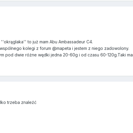
 ''okrąglaka'' to już mam Abu Ambassadeur C4.
 wspólnego kolegi z forum @mapeta i jestem z niego zadowolony.
m pod dwie różne wędki jedna 20-60g i od czasu 60-120g.Taki mam t
Tylko trzeba znaleźć