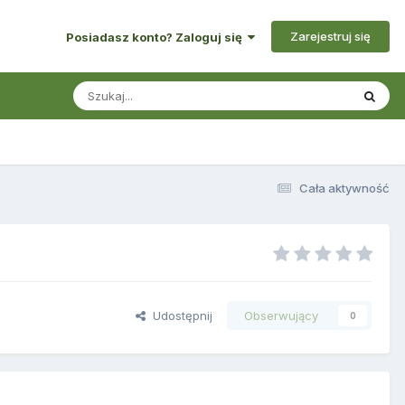
Zarejestruj się
Posiadasz konto? Zaloguj się
Cała aktywność
Udostępnij
Obserwujący
0