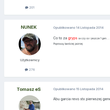
201
NUNEK
Opublikowano
14 Listopada 2014
Co to za
gryps
sx czy co i jeszcze 1 gen....
Poproszę bardziej jaśniej.
Użytkownicy
276
Tomasz eS
Opublikowano
15 Listopada 2014
Abu garcia revo stx pierwszej gener