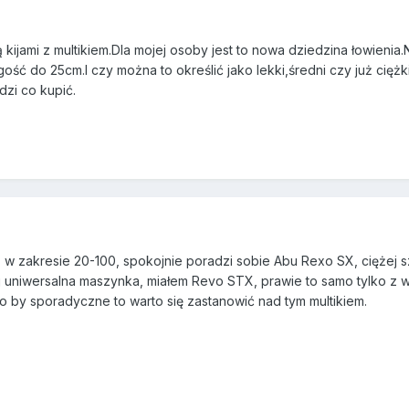
kijami z multikiem.Dla mojej osoby jest to nowa dziedzina łowienia.
ść do 25cm.I czy można to określić jako lekki,średni czy już ciężki
zi co kupić.
ak. w zakresie 20-100, spokojnie poradzi sobie Abu Rexo SX, ciężej
j uniwersalna maszynka, miałem Revo STX, prawie to samo tylko z
o by sporadyczne to warto się zastanowić nad tym multikiem.