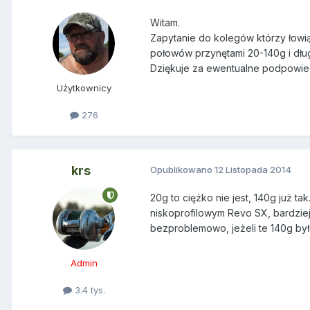
Witam.
Zapytanie do kolegów którzy łowią 
połowów przynętami 20-140g i długo
Dziękuje za ewentualne podpowied
Użytkownicy
276
krs
Opublikowano
12 Listopada 2014
20g to ciężko nie jest, 140g już t
niskoprofilowym Revo SX, bardzie
bezproblemowo, jeżeli te 140g był
Admin
3.4 tys.