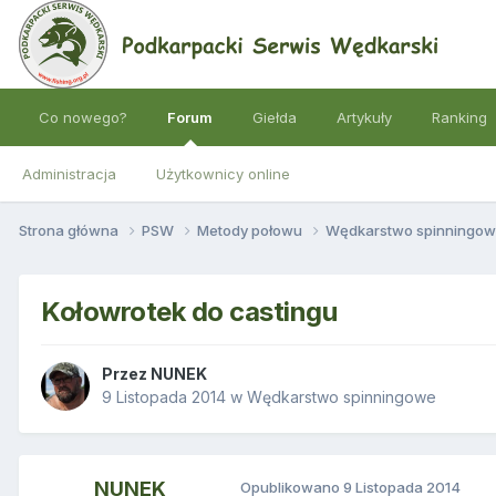
Co nowego?
Forum
Giełda
Artykuły
Ranking
Administracja
Użytkownicy online
Strona główna
PSW
Metody połowu
Wędkarstwo spinningo
Kołowrotek do castingu
Przez
NUNEK
9 Listopada 2014
w
Wędkarstwo spinningowe
NUNEK
Opublikowano
9 Listopada 2014