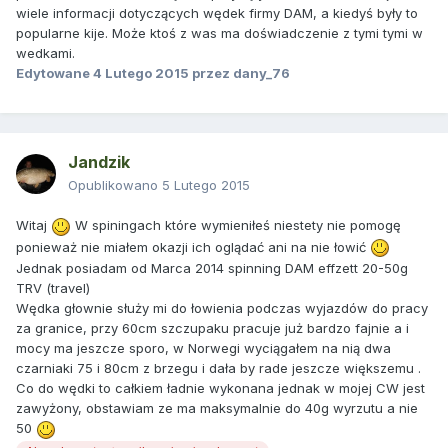
wiele informacji dotyczących wędek firmy DAM, a kiedyś były to
popularne kije. Może ktoś z was ma doświadczenie z tymi tymi w
wedkami.
Edytowane
4 Lutego 2015
przez dany_76
Jandzik
Opublikowano
5 Lutego 2015
Witaj
W spiningach które wymieniłeś niestety nie pomogę
ponieważ nie miałem okazji ich oglądać ani na nie łowić
Jednak posiadam od Marca 2014 spinning DAM effzett 20-50g
TRV (travel)
Wędka głownie służy mi do łowienia podczas wyjazdów do pracy
za granice, przy 60cm szczupaku pracuje już bardzo fajnie a i
mocy ma jeszcze sporo, w Norwegi wyciągałem na nią dwa
czarniaki 75 i 80cm z brzegu i dała by rade jeszcze większemu .
Co do wędki to całkiem ładnie wykonana jednak w mojej CW jest
zawyżony, obstawiam ze ma maksymalnie do 40g wyrzutu a nie
50