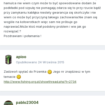
hamulca nie wiem czym może to być spowodowane dodam że
podkładki pod szpulę nie pomagają zdarza się to przy rzucie bądź
przy zamykaniu kabłąka niestety gwarancja się skończyła i nie
wiem co może być przyczyną takiego zachowania.Nie znam się
wogóle na kołowrotkach więc sam nie próbuje go
naprawiać.Może ktoś miał podobny problem i wie jak go
rozwiązać ?
Pozdrawiam i połamania !
apioo
Opublikowano
24 Września 2015
Zadzwoń spytać do Przemka
Jego nr znajdziesz w tym
temacie
http://www.fishing.org.pl/showthread.php?t=2734
pablo23004