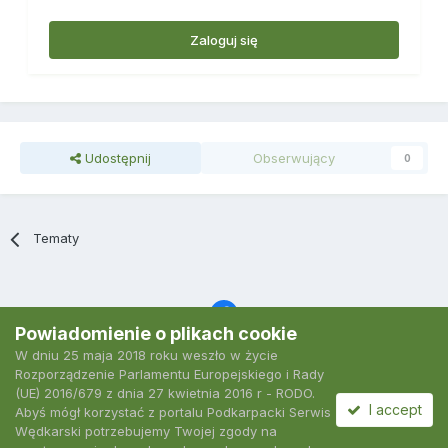
Zaloguj się
Udostępnij
Obserwujący
0
Tematy
Powiadomienie o plikach cookie
W dniu 25 maja 2018 roku weszło w życie
Język
Polityka prywatności
Kontakt
Ciasteczka
Rozporządzenie Parlamentu Europejskiego i Rady
2007-2026 Podkarpacki Serwis Wędkarski
(UE) 2016/679 z dnia 27 kwietnia 2016 r - RODO.
Powered by Invision Community
I accept
Abyś mógł korzystać z portalu Podkarpacki Serwis
Wędkarski potrzebujemy Twojej zgody na