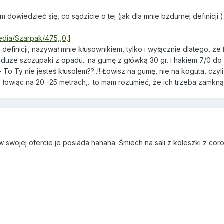
ym dowiedzieć się, co sądzicie o tej (jak dla mnie bzdurnej definicj
pedia/Szarpak/475,,0,1
 definicji, nazywał mnie kłusownikiem, tylko i wyłącznie dlatego, że
u duże szczupaki z opadu.. na gumę z główką 30 gr. i hakiem 7/0 do
 - To Ty nie jesteś kłusolem??..!! Łowisz na gumę, nie na koguta, czyl
. łowiąc na 20 -25 metrach,.. to mam rozumieć, że ich trzeba zamkną
w swojej ofercie je posiada hahaha. Śmiech na sali z koleszki z co