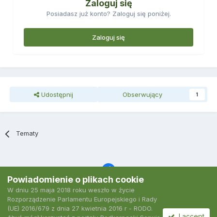
Zaloguj się
Posiadasz już konto? Zaloguj się poniżej.
Zaloguj się
Udostępnij
Obserwujący
1
Tematy
Powiadomienie o plikach cookie
W dniu 25 maja 2018 roku weszło w życie
Język
Polityka prywatności
Kontakt
Ciasteczka
Rozporządzenie Parlamentu Europejskiego i Rady
2007-2026 Podkarpacki Serwis Wędkarski
(UE) 2016/679 z dnia 27 kwietnia 2016 r - RODO.
Powered by Invision Community
I accept