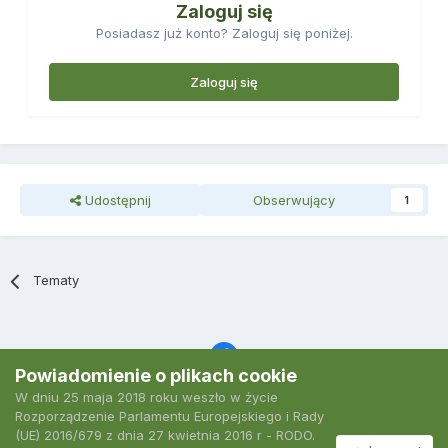
Zaloguj się
Posiadasz już konto? Zaloguj się poniżej.
Zaloguj się
Udostępnij
Obserwujący
1
Tematy
Powiadomienie o plikach cookie
W dniu 25 maja 2018 roku weszło w życie
Język
Polityka prywatności
Kontakt
Ciasteczka
Rozporządzenie Parlamentu Europejskiego i Rady
2007-2026 Podkarpacki Serwis Wędkarski
(UE) 2016/679 z dnia 27 kwietnia 2016 r - RODO.
Powered by Invision Community