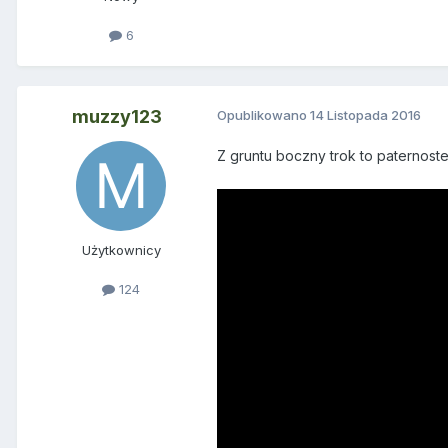
6
muzzy123
Opublikowano
14 Listopada 2016
Z gruntu boczny trok to paternost
Użytkownicy
124