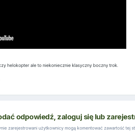
 czy helokopter ale to niekoniecznie klasyczny boczny trok.
k
odać odpowiedź, zaloguj się lub zarejes
nie zarejestrowani użytkownicy mogą komentować zawartość tej st