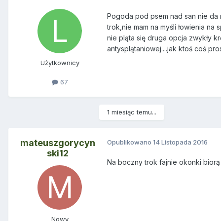
Pogoda pod psem nad san nie da ra
trok,nie mam na myśli łowienia na 
nie pląta się druga opcja zwykły kr
antysplątaniowej....jak ktoś coś p
Użytkownicy
67
1 miesiąc temu...
mateuszgorycyn
Opublikowano
14 Listopada 2016
ski12
Na boczny trok fajnie okonki bio
Nowy