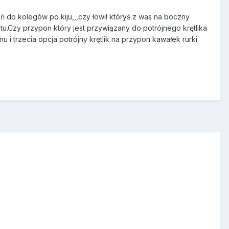
 do kolegów po kiju,,,czy łowił któryś z was na boczny
ntu.Czy przypon który jest przywiązany do potrójnego krętlika
u i trzecia opcja potrójny krętlik na przypon kawałek rurki