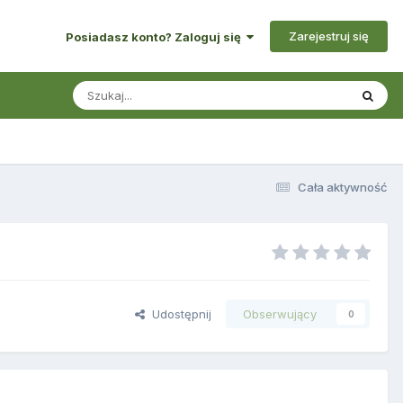
Zarejestruj się
Posiadasz konto? Zaloguj się
Cała aktywność
Udostępnij
Obserwujący
0