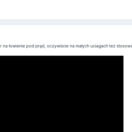
er na łowienie pod prąd, oczywiście na małych uciagach też stosowa