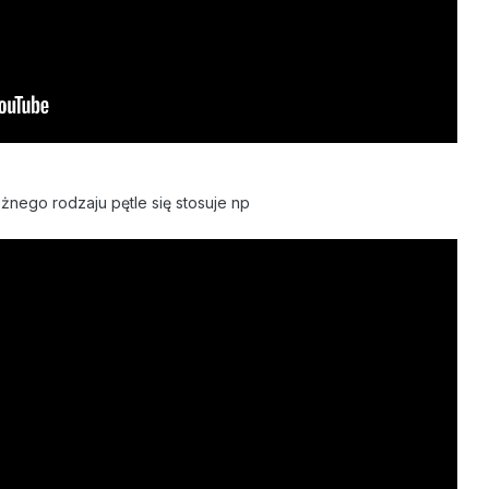
żnego rodzaju pętle się stosuje np