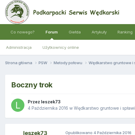
Co nowego?
Forum
Giełda
Artykuły
Ranking
Administracja
Użytkownicy online
Strona główna
PSW
Metody połowu
Wędkarstwo gruntowe i
Boczny trok
Przez
leszek73
4 Października 2016
w
Wędkarstwo gruntowe i spław
leszek73
Opublikowano
4 Października 2016