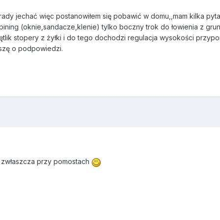
dy jechać więc postanowiłem się pobawić w domu,,mam kilka pytań
spining (oknie,sandacze,klenie) tylko boczny trok do łowienia z gru
ętlik stopery z żyłki i do tego dochodzi regulacja wysokości przypon
roszę o podpowiedzi.
rą zwłaszcza przy pomostach