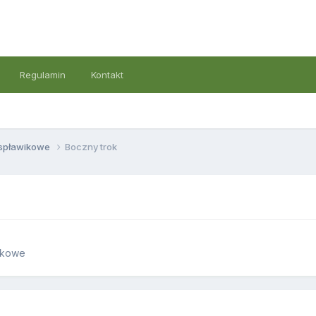
Regulamin
Kontakt
 spławikowe
Boczny trok
ikowe