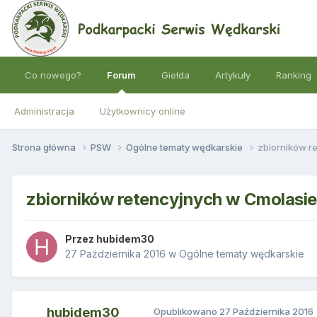
Co nowego?
Forum
Giełda
Artykuły
Ranking
Administracja
Użytkownicy online
Strona główna
PSW
Ogólne tematy wędkarskie
zbiorników r
zbiorników retencyjnych w Cmolasi
Przez
hubidem30
27 Października 2016
w
Ogólne tematy wędkarskie
hubidem30
Opublikowano
27 Października 2016