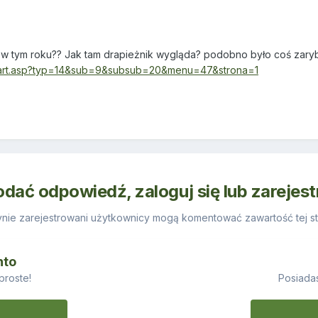
 w tym roku?? Jak tam drapieżnik wygląda? podobno było coś zaryb
_start.asp?typ=14&sub=9&subsub=20&menu=47&strona=1
odać odpowiedź, zaloguj się lub zarejes
nie zarejestrowani użytkownicy mogą komentować zawartość tej st
nto
proste!
Posiadas