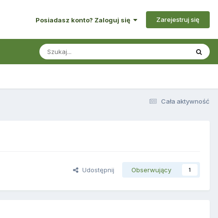
Zarejestruj się
Posiadasz konto? Zaloguj się
Cała aktywność
Udostępnij
Obserwujący
1