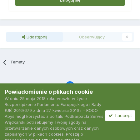
Zaloguj się
Udostępnij
Obserwujący
0
Tematy
Powiadomienie o plikach cookie
W dniu 25 maja 2018 roku weszło w życie
Język
Polityka prywatności
Kontakt
Ciasteczka
Rozporządzenie Parlamentu Europejskiego i Rady
2007-2026 Podkarpacki Serwis Wędkarski
(UE) 2016/679 z dnia 27 kwietnia 2016 r - RODO.
Powered by Invision Community
I accept
Abyś mógł korzystać z portalu Podkarpacki Serwis
Wędkarski potrzebujemy Twojej zgody na
przetwarzanie danych osobowych oraz danych
zapisanych w plikach cookies. Proszę o