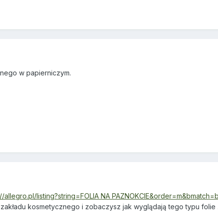
bnego w papierniczym.
://allegro.pl/listing?string=FOLIA NA PAZNOKCIE&order=m&bmatch=
akładu kosmetycznego i zobaczysz jak wyglądają tego typu folie 