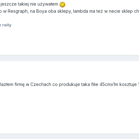
, jeszcze takiej nie używałem
b w Resgraph, na Boya oba sklepy, lambda ma też w necie sklep c
 rally
azłem firmę w Czechach co produkuje taka filie 45cmx1m kosztuje 19 