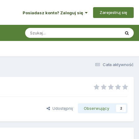
Zarejestruj się
Posiadasz konto? Zaloguj się
Cała aktywność
Udostępnij
Obserwujący
2