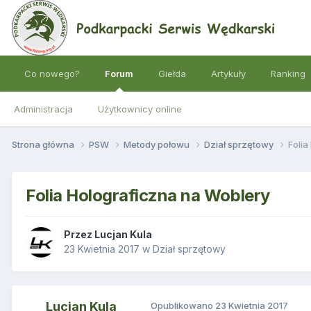
Co nowego?
Forum
Giełda
Artykuły
Ranking
Administracja
Użytkownicy online
Strona główna
PSW
Metody połowu
Dział sprzętowy
Folia
Folia Holograficzna na Woblery
Przez
Lucjan Kula
23 Kwietnia 2017
w
Dział sprzętowy
Lucjan Kula
Opublikowano
23 Kwietnia 2017