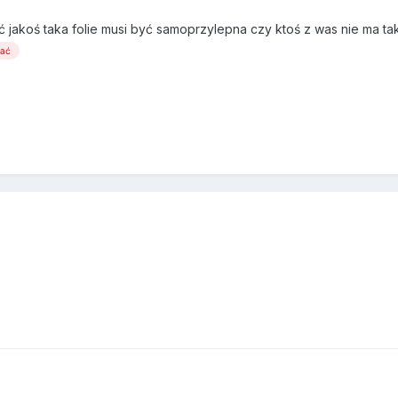
akoś taka folie musi być samoprzylepna czy ktoś z was nie ma tak
wać