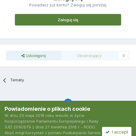
Posiadasz już konto? Zaloguj się poniżej.
Zaloguj się
Udostępnij
Obserwujący
0
Tematy
Powiadomienie o plikach cookie
W dniu 25 maja 2018 roku weszło w życie
Język
Polityka prywatności
Kontakt
Ciasteczka
Rozporządzenie Parlamentu Europejskiego i Rady
2007-2026 Podkarpacki Serwis Wędkarski
(UE) 2016/679 z dnia 27 kwietnia 2016 r - RODO.
Powered by Invision Community
I accept
Abyś mógł korzystać z portalu Podkarpacki Serwis