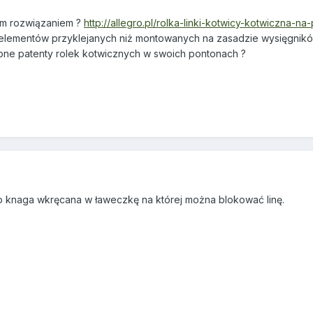
kim rozwiązaniem ?
http://allegro.pl/rolka-linki-kotwicy-kotwiczna-
h elementów przyklejanych niż montowanych na zasadzie wysięgnikó
one patenty rolek kotwicznych w swoich pontonach ?
go knaga wkręcana w ławeczkę na której można blokować linę.