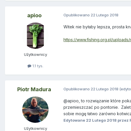
apioo
Opublikowano
22 Lutego 2018
Witek nie byłaby lepsza, prosta kna
https://www.fishing.org.pl/uploa
Użytkownicy
1.1 tys.
Piotr Madura
Opublikowano
22 Lutego 2018
(edyt
@apioo, to rozwiązanie które pokazu
przemieszczać po pontonie. Zaletą
sobie mogę łatwo zarówno kotwicz
Edytowane
22 Lutego 2018
przez 
Użytkownicy