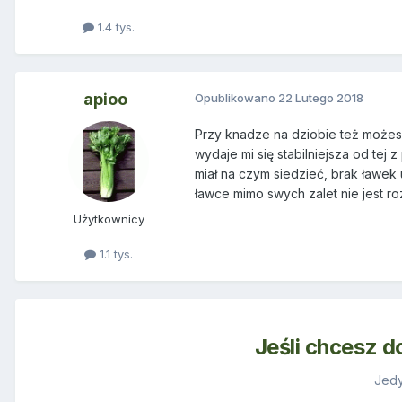
1.4 tys.
apioo
Opublikowano
22 Lutego 2018
Przy knadze na dziobie też możes
wydaje mi się stabilniejsza od tej
miał na czym siedzieć, brak ławek 
ławce mimo swych zalet nie jest r
Użytkownicy
1.1 tys.
Jeśli chcesz d
Jedy