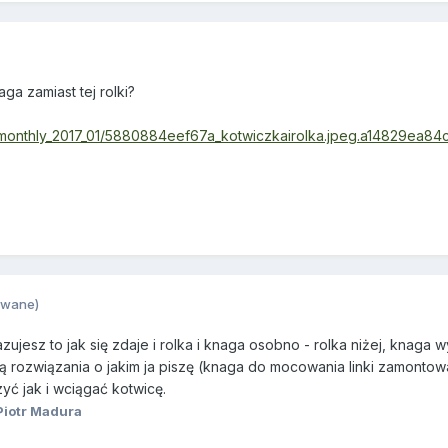
ga zamiast tej rolki?
ds/monthly_2017_01/5880884eef67a_kotwiczkairolka.jpeg.a14829ea
owane)
jesz to jak się zdaje i rolka i knaga osobno - rolka niżej, knaga wy
 rozwiązania o jakim ja piszę (knaga do mocowania linki zamontowan
yć jak i wciągać kotwicę.
Piotr Madura