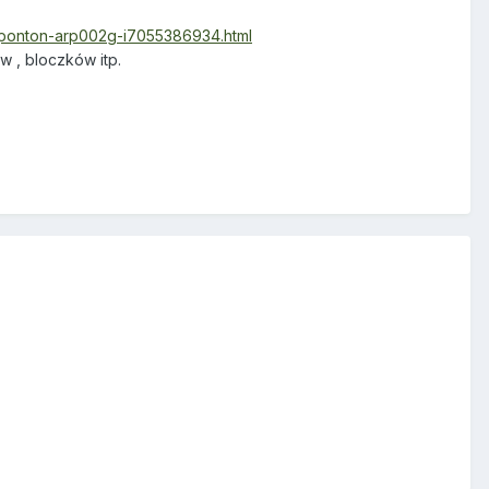
na-ponton-arp002g-i7055386934.html
w , bloczków itp.