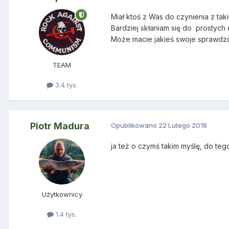
Miał ktoś z Was do czynienia z ta
Bardziej skłaniam się do prostyc
Może macie jakieś swoje sprawdz
TEAM
3.4 tys.
Piotr Madura
Opublikowano
22 Lutego 2018
ja też o czymś takim myślę, do te
Użytkownicy
1.4 tys.