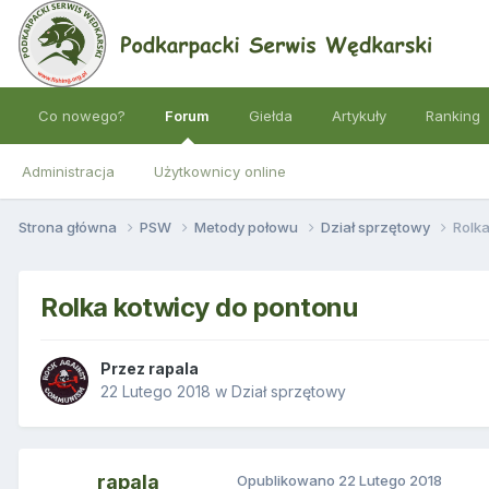
Co nowego?
Forum
Giełda
Artykuły
Ranking
Administracja
Użytkownicy online
Strona główna
PSW
Metody połowu
Dział sprzętowy
Rolk
Rolka kotwicy do pontonu
Przez
rapala
22 Lutego 2018
w
Dział sprzętowy
rapala
Opublikowano
22 Lutego 2018