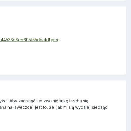
84c44533d8eb695f55dbafdf.jpeg
żej. Aby zacisnąć lub zwolnić linkę trzeba się
a na ławeczce) jest to, że (jak mi się wydaje) siedząc