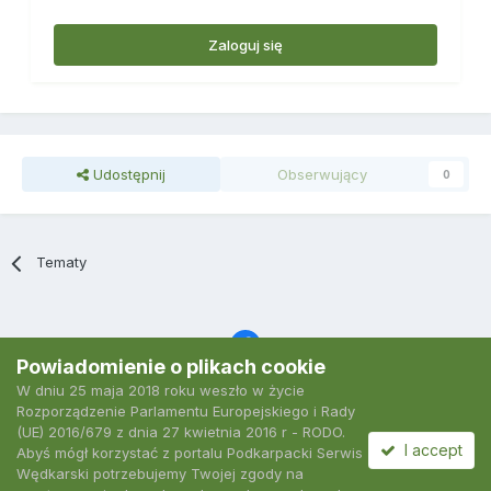
Zaloguj się
Udostępnij
Obserwujący
0
Tematy
Powiadomienie o plikach cookie
W dniu 25 maja 2018 roku weszło w życie
Język
Polityka prywatności
Kontakt
Ciasteczka
Rozporządzenie Parlamentu Europejskiego i Rady
2007-2026 Podkarpacki Serwis Wędkarski
(UE) 2016/679 z dnia 27 kwietnia 2016 r - RODO.
Powered by Invision Community
I accept
Abyś mógł korzystać z portalu Podkarpacki Serwis
Wędkarski potrzebujemy Twojej zgody na