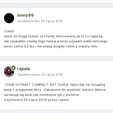
loony89
Opublikowano
20 Lipca 2018
cześć!
wiem że mogę zostać za chwilę zlinczowany za to co napiszę,
ale używałem chwilę tego nasha a teraz używam wiele tańszego
jaxon zafira 3,5 lbs i nie widzę wogóle różnicy między nimi.
rapala
Opublikowano
23 Lipca 2018
CHUB OUTKAST COMPACT 10FT 3.00LB fajne kije za rozsądną
kasę o przyjemnej akcji .Zakupione do wywózki ,bardzo dobrze
sprawują się podczas holowania ryb z pontonu .
Edytowane
25 Lipca 2018
przez rapala