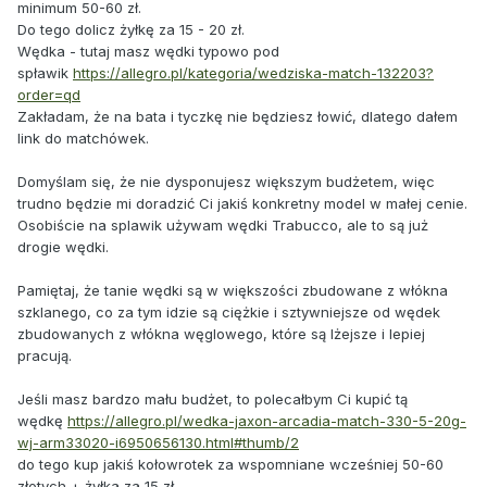
minimum 50-60 zł.
Do tego dolicz żyłkę za 15 - 20 zł.
Wędka - tutaj masz wędki typowo pod
spławik
https://allegro.pl/kategoria/wedziska-match-132203?
order=qd
Zakładam, że na bata i tyczkę nie będziesz łowić, dlatego dałem
link do matchówek.
Domyślam się, że nie dysponujesz większym budżetem, więc
trudno będzie mi doradzić Ci jakiś konkretny model w małej cenie.
Osobiście na splawik używam wędki Trabucco, ale to są już
drogie wędki.
Pamiętaj, że tanie wędki są w większości zbudowane z włókna
szklanego, co za tym idzie są ciężkie i sztywniejsze od wędek
zbudowanych z włókna węglowego, które są lżejsze i lepiej
pracują.
Jeśli masz bardzo mału budżet, to polecałbym Ci kupić tą
wędkę
https://allegro.pl/wedka-jaxon-arcadia-match-330-5-20g-
wj-arm33020-i6950656130.html#thumb/2
do tego kup jakiś kołowrotek za wspomniane wcześniej 50-60
złotych + żyłka za 15 zł.