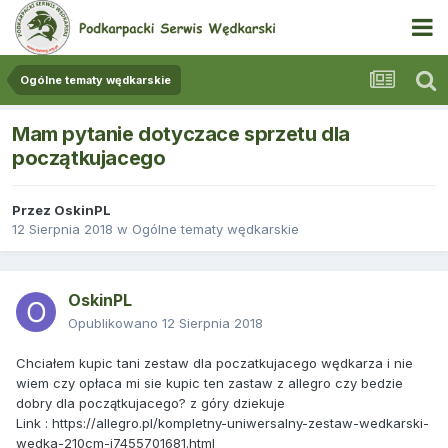
Ogólne tematy wędkarskie
Mam pytanie dotyczace sprzetu dla
początkujacego
Przez
OskinPL
12 Sierpnia 2018
w
Ogólne tematy wędkarskie
OskinPL
Opublikowano
12 Sierpnia 2018
Chciałem kupic tani zestaw dla poczatkujacego wędkarza i nie
wiem czy opłaca mi sie kupic ten zastaw z allegro czy bedzie
dobry dla początkujacego? z góry dziekuje
Link
: https://allegro.pl/kompletny-uniwersalny-zestaw-wedkarski-
wedka-210cm-i7455701681.html