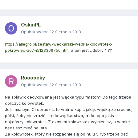
OskinPL
Opublikowano
12 Sierpnia 2018
https://allegro.pl/zestaw-wedkarski-wedka-kolowrotek-
pokrowiec-z67-i5123369750.html
a ten jest ,,dobry " ??
Roooocky
Opublikowano
12 Sierpnia 2018
Na spławik dedykowana jest wędka typu "match". Do tego trzeba
doliczyć kołowrotek.
Jeśli miałbym Ci doradzić, to watrto kupić jakąś wędkę ze średniej
półki, żeby nie zrazić się do wędkarstwa, a do tego jakiś
najtańszy kołowrotek. Z czasem kołowrotek wymienisz, a wędkę
będziesz mieć na lata.
Za kołowrotek, który nie rozpadnie się po hulu 5 ryb trzeba dać