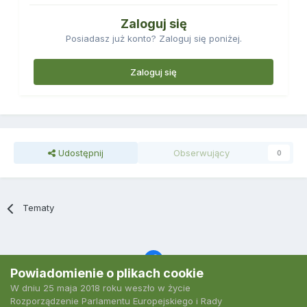
Zaloguj się
Posiadasz już konto? Zaloguj się poniżej.
Zaloguj się
Udostępnij
Obserwujący
0
Tematy
Powiadomienie o plikach cookie
W dniu 25 maja 2018 roku weszło w życie
Język
Polityka prywatności
Kontakt
Ciasteczka
Rozporządzenie Parlamentu Europejskiego i Rady