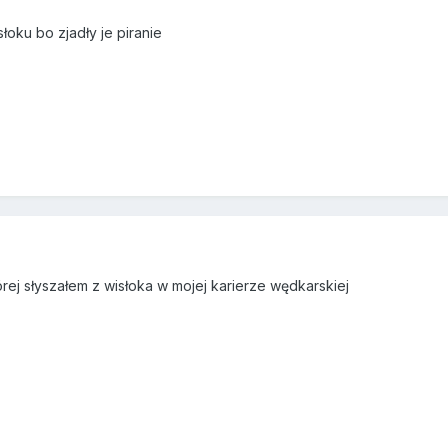
łoku bo zjadły je piranie
tórej słyszałem z wisłoka w mojej karierze wędkarskiej