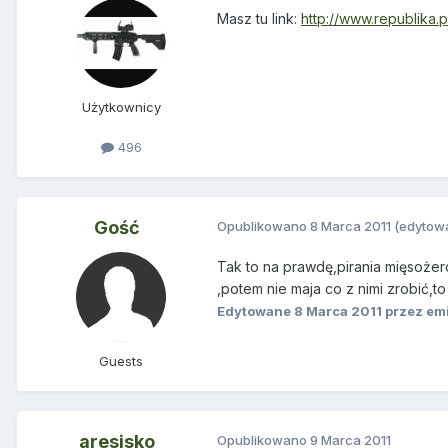
Masz tu link:
http://www.republika.
Użytkownicy
496
Gość
Opublikowano
8 Marca 2011
(edytow
Tak to na prawdę,pirania mięsożer
,potem nie maja co z nimi zrobić,t
Edytowane
8 Marca 2011
przez emi
Guests
aresisko
Opublikowano
9 Marca 2011