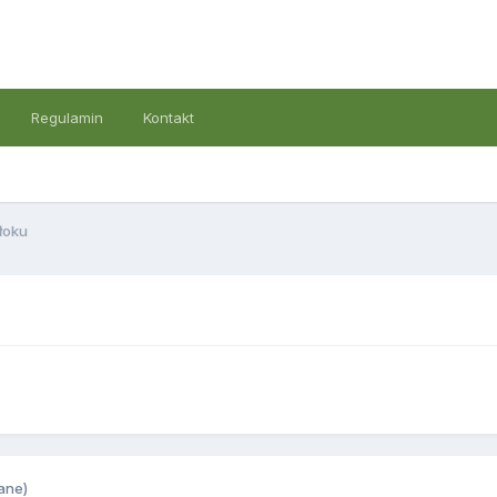
Regulamin
Kontakt
łoku
ane)