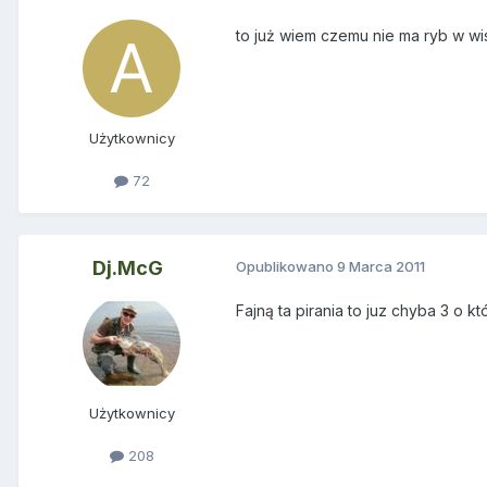
to już wiem czemu nie ma ryb w wis
Użytkownicy
72
Dj.McG
Opublikowano
9 Marca 2011
Fajną ta pirania to juz chyba 3 o k
Użytkownicy
208