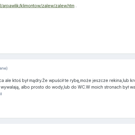
pl/arpawlik/klimontow/zalew/zalew.htm
.
ane)
ca ale ktoś był mądry.Że wpuścił te rybę,może jeszcze rekina,lub
o wywalają, albo prosto do wody,lub do WC.W moich stronach był waż
l