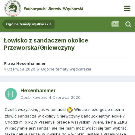
Ogólne tematy wędkarskie
Łowisko z sandaczem okolice
Przeworska/Gniewczyny
Przez
Hexenhammer
4 Czerwca 2020
w
Ogólne tematy wędkarskie
Hexenhammer
Opublikowano
4 Czerwca 2020
Cześć wszystkim, jak w temacie
Wiecie może gdzie można
złowić sandacza w okolicy Gniewczyny Łańcuckiej/trynieckiej?
Chodzi mi o PZW Przemyśl przede wszystkim. Wiem, że na ZEKu
w Radymnie jest sandał, ale nie mam możliwości się tam wybrać,
także celuję raczej w łowiska do +/- 15km, jestem z Przeworska.