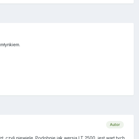
 młynkiem.
Autor
 czyli niewiele. Podobnie jak wersja LT 2500, jest wart tych