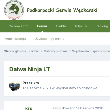
Co nowego?
Forum
Giełda
Artykuły
Ranking
Administracja
Użytkownicy online
Strona główna
PSW
Metody połowu
Wędkarstwo spinningo
Daiwa Ninja LT
Przez
krs
17 Czerwca 2020
w
Wędkarstwo spinningowe
krs
Opublikowano
17 Czerwca 2020