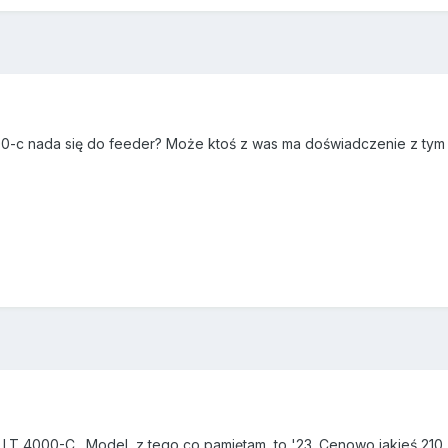
00-c nada się do feeder? Może ktoś z was ma doświadczenie z tym
LT 4000-C. Model, z tego co pamiętam, to '23. Cenowo jakieś 210 zł,