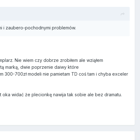
ami i zaubero-pochodnymi problemów.
emplarz. Nie wiem czy dobrze zrobiłem ale wziąłem
tą marką, dwie poprzenie daiwy które
 300-700zł modeli nie pamietam TD coś tam i chyba exceler
t oka widać że plecionkę nawija tak sobie ale bez dramatu.