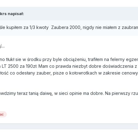
krs
napisał:
yśle kupiłem za 1/3 kwoty Zaubera 2000, nigdy nie miałem z zaubr
...
o tłukł sie w środku przy byle obciążeniu, trafiłem na felerny egz
a LT 2500 za 190zł. Mam co prawda niezbyt dobre doświadczenia z 
ść co odesłany zauber, pisze o kołowrotkach w zakresie cenowym
wdzimy teraz tanią daiwę, w sieci opinie ma dobre. Na pierwszy rzu
wać