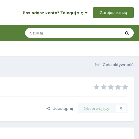
Zarejestruj się
Posiadasz konto? Zaloguj się
Cała aktywność
Udostępnij
Obserwujący
0