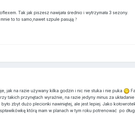
roflexem. Tak jak piszesz nawijała średnio i wytrzymała 3 sezony.
la mnie to to samo,nawet szpule pasują
?
je, jak na razie używany kilka godzin i nic nie stuka i nie puka
Fa
 przy takich przynętach wyraźnie, na razie jedyny minus za układanie
było zbyt dużo plecionki nawiniętej, ale jest lepiej. Jako kołowro
kąś spławikówkę którą mam w planach w tym roku potrenować po długi