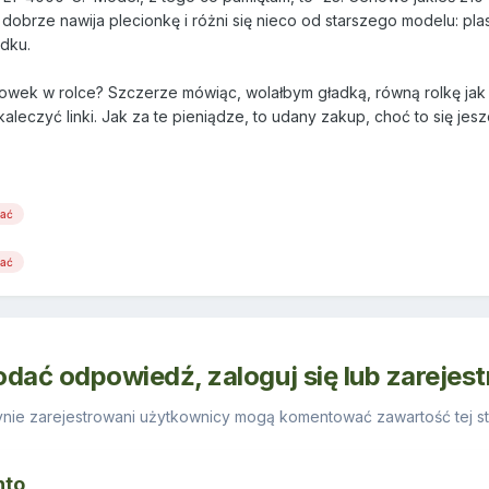
, dobrze nawija plecionkę i różni się nieco od starszego modelu: pl
dku.
rowek w rolce? Szczerze mówiąc, wolałbym gładką, równą rolkę jak
 kaleczyć linki. Jak za te pieniądze, to udany zakup, choć to się je
wać
wać
odać odpowiedź, zaloguj się lub zarejes
nie zarejestrowani użytkownicy mogą komentować zawartość tej st
nto