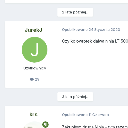
2 lata później...
JurekJ
Opublikowano
24 Stycznia 2023
Czy kołowrotek daiwa ninja LT 50
Użytkownicy
29
3 lata później...
krs
Opublikowano
11 Czerwca
Zakupiłem drugą Ninję – tym razem 