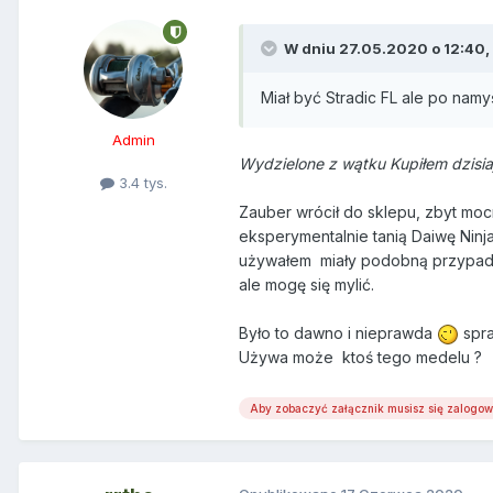
W dniu 27.05.2020 o 12:40,
Miał być Stradic FL ale po nam
Admin
Wydzielone z wątku Kupiłem dzisiaj
3.4 tys.
Zauber wrócił do sklepu, zbyt mocn
eksperymentalnie tanią Daiwę Ninj
używałem miały podobną przypadło
ale mogę się mylić.
Było to dawno i nieprawda
spra
Używa może ktoś tego medelu ?
Aby zobaczyć załącznik musisz się zalogo