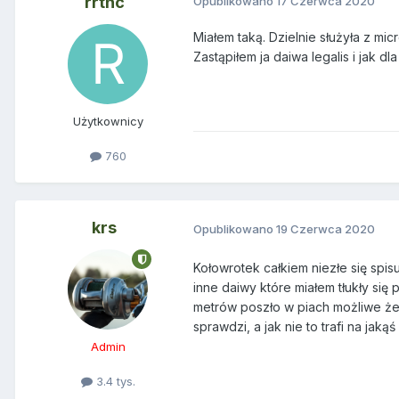
rrthc
Opublikowano
17 Czerwca 2020
Miałem taką. Dzielnie służyła z mic
Zastąpiłem ja daiwa legalis i jak d
Użytkownicy
760
krs
Opublikowano
19 Czerwca 2020
Kołowrotek całkiem niezłe się spisu
inne daiwy które miałem tłukły się
metrów poszło w piach możliwe że 
sprawdzi, a jak nie to trafi na ja
Admin
3.4 tys.