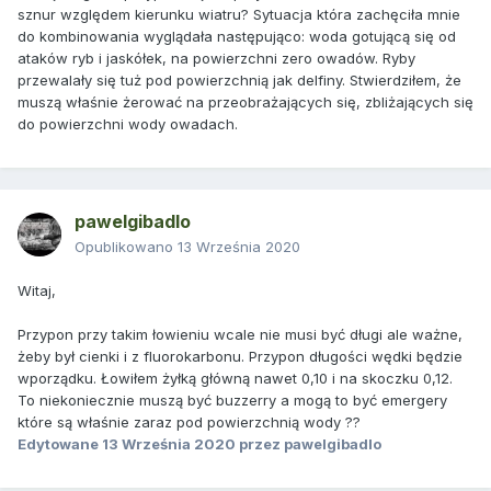
sznur względem kierunku wiatru? Sytuacja która zachęciła mnie
do kombinowania wyglądała następująco: woda gotującą się od
ataków ryb i jaskółek, na powierzchni zero owadów. Ryby
przewalały się tuż pod powierzchnią jak delfiny. Stwierdziłem, że
muszą właśnie żerować na przeobrażających się, zbliżających się
do powierzchni wody owadach.
pawelgibadlo
Opublikowano
13 Września 2020
Witaj,
Przypon przy takim łowieniu wcale nie musi być długi ale ważne,
żeby był cienki i z fluorokarbonu. Przypon długości wędki będzie
wporządku. Łowiłem żyłką główną nawet 0,10 i na skoczku 0,12.
To niekoniecznie muszą być buzzerry a mogą to być emergery
które są właśnie zaraz pod powierzchnią wody ??
Edytowane
13 Września 2020
przez pawelgibadlo