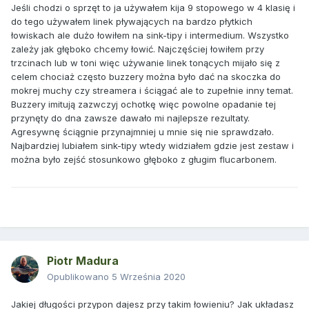
Jeśli chodzi o sprzęt to ja używałem kija 9 stopowego w 4 klasię i
do tego używałem linek pływających na bardzo płytkich
łowiskach ale dużo łowiłem na sink-tipy i intermedium. Wszystko
zależy jak głęboko chcemy łowić. Najczęściej łowiłem przy
trzcinach lub w toni więc używanie linek tonących mijało się z
celem chociaż często buzzery można było dać na skoczka do
mokrej muchy czy streamera i ściągać ale to zupełnie inny temat.
Buzzery imitują zazwczyj ochotkę więc powolne opadanie tej
przynęty do dna zawsze dawało mi najlepsze rezultaty.
Agresywnę ściągnie przynajmniej u mnie się nie sprawdzało.
Najbardziej lubiałem sink-tipy wtedy widziałem gdzie jest zestaw i
można było zejść stosunkowo głęboko z gługim flucarbonem.
Piotr Madura
Opublikowano
5 Września 2020
Jakiej długości przypon dajesz przy takim łowieniu? Jak układasz