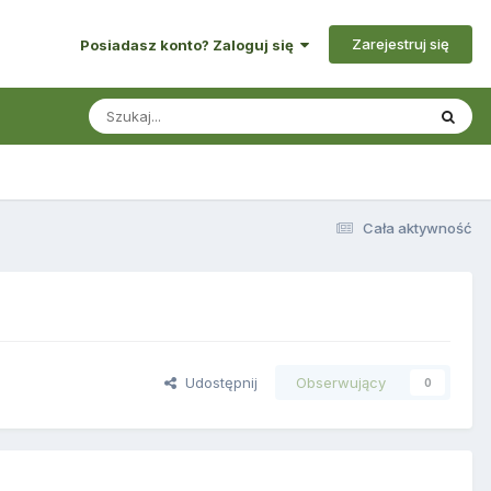
Zarejestruj się
Posiadasz konto? Zaloguj się
Cała aktywność
Udostępnij
Obserwujący
0