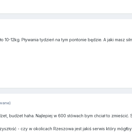
 10-12kg. Pływania tydzień na tym pontonie będzie. A jaki masz siln
owane)
żet, budżet haha. Najlepiej w 600 stówach bym chciał to zmieścić. 
yszłość - czy w okolicach Rzeszowa jest jakiś serwis który mógłby