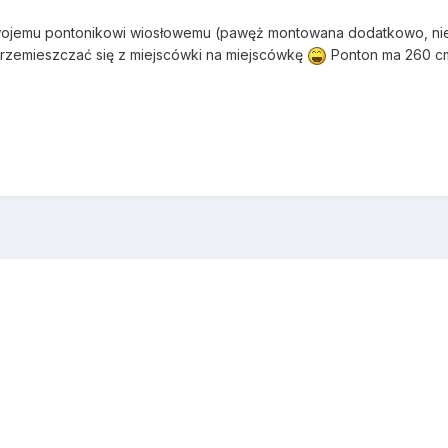
wojemu pontonikowi wiosłowemu (pawęż montowana dodatkowo, nie b
 przemieszczać się z miejscówki na miejscówkę
Ponton ma 260 cm 