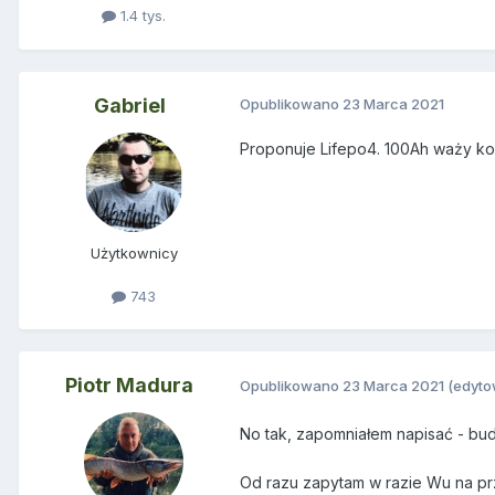
1.4 tys.
Gabriel
Opublikowano
23 Marca 2021
Proponuje Lifepo4. 100Ah waży koło
Użytkownicy
743
Piotr Madura
Opublikowano
23 Marca 2021
(edyt
No tak, zapomniałem napisać - bud
Od razu zapytam w razie Wu na prz