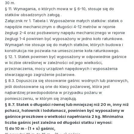
30 m.
§ 11. Wymagania, o których mowa w § 6-10, stosuje się do
statków obsadzonych załogą .
Załącznik nr 1. Tabela I. Wyposażenie małych statków: statek o
napędzie mechanicznym o długości 4-12 metrów w rejonie
żeglugi 2-4 oraz pozbawiony napędu mechanicznego w rejonie
żeglugi 1-4 powinien być wyposażony w jedno koło ratunkowe.
Wymagań nie stosuje się do małych statków, których budowa i
konstrukcja nie pozwala na umieszczenie koła ratunkowego.
§ 12. 1. Statek powinien być wyposażony w odpowiednie gaśnice
w liczbie określonej w zależności od jego wielkości,
przeznaczenia, mocy urządzeń napędowych i wyposażenia
stwarzającego zagrożenie pożarowe.
§ 8.3. Dopuszcza się stosowanie gaśnic wodnych lub pianowych,
jeśli dostosowane są one do klasy pożarowej, która jest
najbardziej prawdopodobna w przypadku pożaru w
pomieszczeniu, w którym się znajdują.
§ 8.7. Statek o długości równej lub mniejszej niż 20 m, inny niż
pchacz, holownik i lodołamacz, powinien być wyposażony w
gaśnice proszkowe o wielkości napełniania 2 kg. Minimalna
liczba gaśnic jest zależna od długości statku i wynosi:
1) do 10 m - (1 + s) gaśnic,