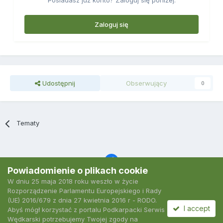
Posiadasz już konto? Zaloguj się poniżej.
Zaloguj się
Udostępnij
Obserwujący
0
Tematy
Powiadomienie o plikach cookie
W dniu 25 maja 2018 roku weszło w życie
Język
Polityka prywatności
Kontakt
Ciasteczka
Rozporządzenie Parlamentu Europejskiego i Rady
2007-2026 Podkarpacki Serwis Wędkarski
(UE) 2016/679 z dnia 27 kwietnia 2016 r - RODO.
Powered by Invision Community
I accept
Abyś mógł korzystać z portalu Podkarpacki Serwis
Wędkarski potrzebujemy Twojej zgody na