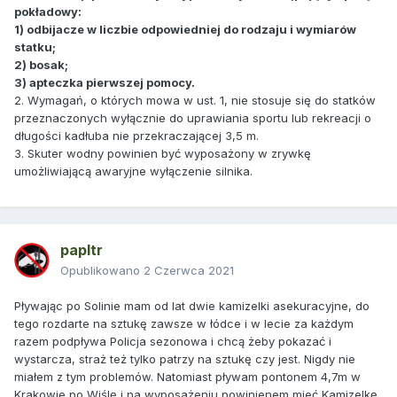
pokładowy:
1) odbijacze w liczbie odpowiedniej do rodzaju i wymiarów
statku;
2) bosak;
3) apteczka pierwszej pomocy.
2. Wymagań, o których mowa w ust. 1, nie stosuje się do statków
przeznaczonych wyłącznie do uprawiania sportu lub rekreacji o
długości kadłuba nie przekraczającej 3,5 m.
3. Skuter wodny powinien być wyposażony w zrywkę
umożliwiającą awaryjne wyłączenie silnika.
papltr
Opublikowano
2 Czerwca 2021
Pływając po Solinie mam od lat dwie kamizelki asekuracyjne, do
tego rozdarte na sztukę zawsze w łódce i w lecie za każdym
razem podpływa Policja sezonowa i chcą żeby pokazać i
wystarcza, straż też tylko patrzy na sztukę czy jest. Nigdy nie
miałem z tym problemów. Natomiast pływam pontonem 4,7m w
Krakowie po Wiślę i na wyposażeniu powinienem mieć Kamizelkę