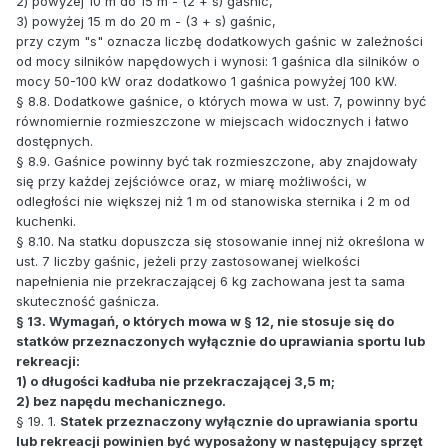
2) powyżej 10 m do 15 m - (2 + s) gaśnic,
3) powyżej 15 m do 20 m - (3 + s) gaśnic,
przy czym "s" oznacza liczbę dodatkowych gaśnic w zależności
od mocy silników napędowych i wynosi: 1 gaśnica dla silników o
mocy 50-100 kW oraz dodatkowo 1 gaśnica powyżej 100 kW.
§ 8.8. Dodatkowe gaśnice, o których mowa w ust. 7, powinny być
równomiernie rozmieszczone w miejscach widocznych i łatwo
dostępnych.
§ 8.9. Gaśnice powinny być tak rozmieszczone, aby znajdowały
się przy każdej zejściówce oraz, w miarę możliwości, w
odległości nie większej niż 1 m od stanowiska sternika i 2 m od
kuchenki.
§ 8.10. Na statku dopuszcza się stosowanie innej niż określona w
ust. 7 liczby gaśnic, jeżeli przy zastosowanej wielkości
napełnienia nie przekraczającej 6 kg zachowana jest ta sama
skuteczność gaśnicza.
§ 13. Wymagań, o których mowa w § 12, nie stosuje się do
statków przeznaczonych wyłącznie do uprawiania sportu lub
rekreacji:
1) o długości kadłuba nie przekraczającej 3,5 m;
2) bez napędu mechanicznego.
§ 19. 1.
Statek przeznaczony wyłącznie do uprawiania sportu
lub rekreacji powinien być wyposażony w następujący sprzęt