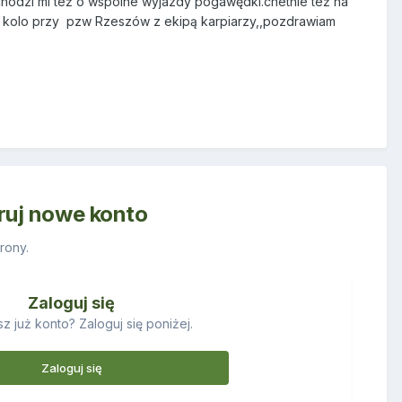
hodzi mi też o wspólne wyjazdy pogawędki.chetnie też na
eś kolo przy pzw Rzeszów z ekipą karpiarzy,,pozdrawiam
truj nowe konto
rony.
Zaloguj się
z już konto? Zaloguj się poniżej.
Zaloguj się