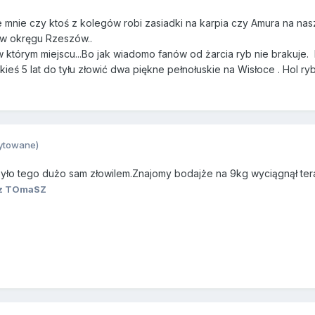
je mnie czy ktoś z kolegów robi zasiadki na karpia czy Amura na na
 w okręgu Rzeszów..
w którym miejscu...Bo jak wiadomo fanów od żarcia ryb nie brakuje
kieś 5 lat do tyłu złowić dwa piękne pełnołuskie na Wisłoce . Hol ry
ytowane)
yło tego dużo sam złowilem.Znajomy bodajże na 9kg wyciągnął tera
z TOmaSZ