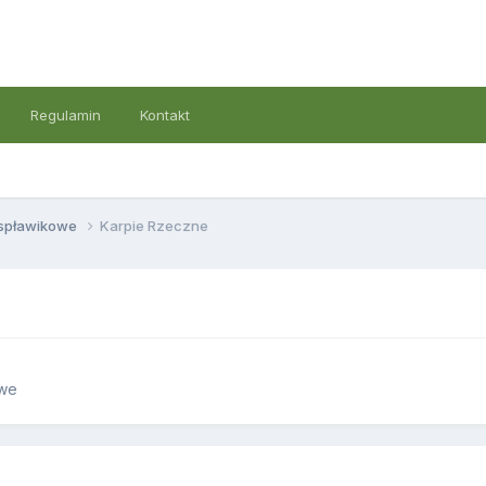
Regulamin
Kontakt
 spławikowe
Karpie Rzeczne
owe