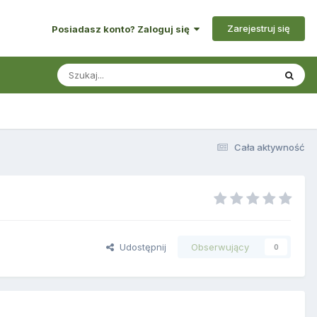
Zarejestruj się
Posiadasz konto? Zaloguj się
Cała aktywność
Udostępnij
Obserwujący
0