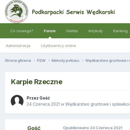
Co nowego?
Forum
Giełda
Artykuły
Ranking
Administracja
Użytkownicy online
Strona główna
PSW
Metody połowu
Wędkarstwo gruntowe i
Karpie Rzeczne
Przez Gość
24 Czerwca 2021
w
Wędkarstwo gruntowe i spławik
Gość
Opublikowano
24 Czerwca 2021