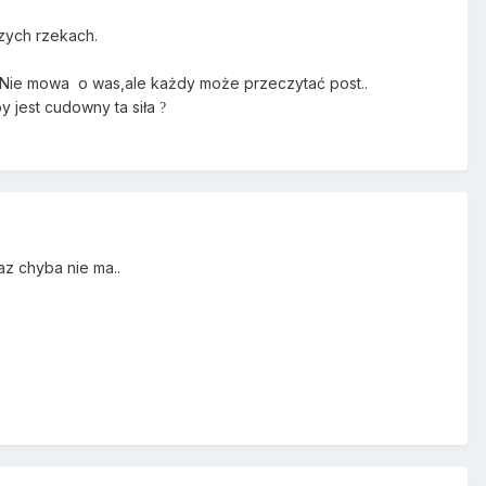
szych rzekach.
. Nie mowa o was,ale każdy może przeczytać post..
by jest cudowny ta siła
?
z chyba nie ma..