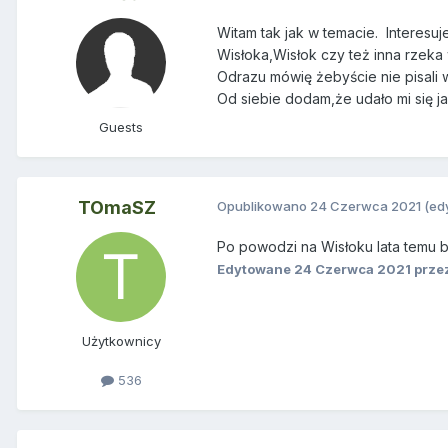
Witam tak jak w temacie. Interesu
Wisłoka,Wisłok czy też inna rzeka
Odrazu mówię żebyście nie pisali 
Od siebie dodam,że udało mi się ja
Guests
TOmaSZ
Opublikowano
24 Czerwca 2021
(ed
Po powodzi na Wisłoku lata temu b
Edytowane
24 Czerwca 2021
prze
Użytkownicy
536