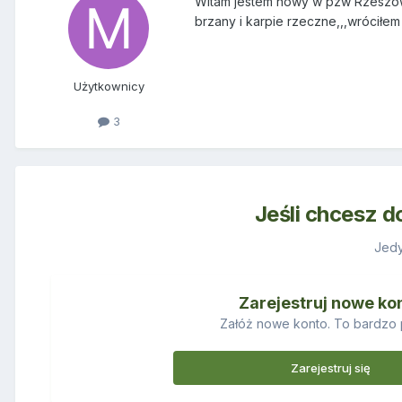
Witam jestem nowy w pzw Rzeszów 
brzany i karpie rzeczne,,,wrócił
Użytkownicy
3
Jeśli chcesz d
Jedy
Zarejestruj nowe ko
Załóż nowe konto. To bardzo 
Zarejestruj się