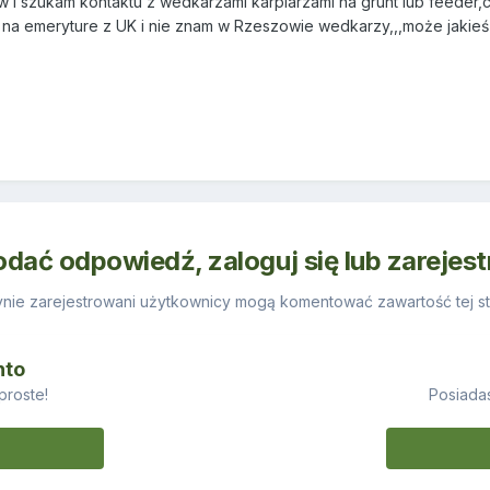
i szukam kontaktu z wedkarzami karpiarzami na grunt lub feeder,c
em na emeryture z UK i nie znam w Rzeszowie wedkarzy,,,może jaki
odać odpowiedź, zaloguj się lub zarejes
nie zarejestrowani użytkownicy mogą komentować zawartość tej st
nto
proste!
Posiadas