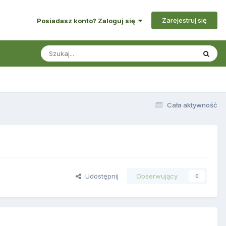
Zarejestruj się
Posiadasz konto? Zaloguj się
Cała aktywność
Udostępnij
Obserwujący
0