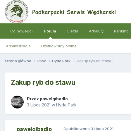
Co nowego?
Forum
Giełda
Artykuły
Ranking
Administracja
Użytkownicy online
Strona główna
PSW
Hyde Park
Zakup ryb do stawu
Zakup ryb do stawu
Przez
pawelgibadlo
3 Lipca 2021
w
Hyde Park
pawelgibadlo
Opublikowano
3 Lipca 2021