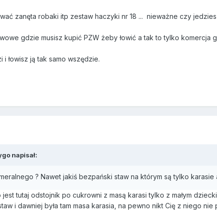
ować zanęta robaki itp zestaw haczyki nr 18 ... nieważne czy jedzie
owe gdzie musisz kupić PZW żeby łowić a tak to tylko komercja gd
zi i łowisz ją tak samo wszędzie.
ygo
napisał:
ameralnego ? Nawet jakiś bezpański staw na którym są tylko karasie
o jest tutaj odstojnik po cukrowni z masą karasi tylko z małym dzie
taw i dawniej była tam masa karasia, na pewno nikt Cię z niego nie