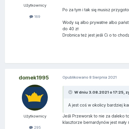
Użytkownicy
Po za tym i tak się musisz przygot
169
Wody są albo prywatne albo państw
do 40 zł
Drobnica też jest jeśli Ci o to chod
domek1995
Opublikowano
8 Sierpnia 2021
W dniu 3.08.2021 o 17:25,
z
A jest coś w okolicy bardziej k
Jeśli Przeworsk to nie za daleko t
Użytkownicy
klasztorze bernardynów jest mały s
295