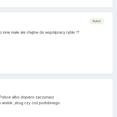
Autor
bo inne małe ale chętne do współpracy rybki
?
?
w Polsce albo dopiero zaczynasz
pu wisłok ,strug czy coś podobnego