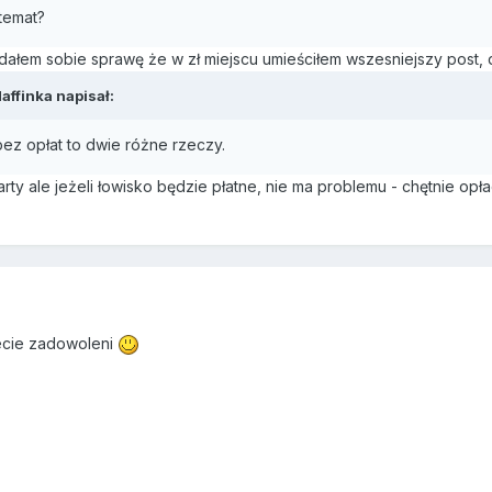
 temat?
ałem sobie sprawę że w zł miejscu umieściłem wszesniejszy post, 
affinka
napisał:
bez opłat to dwie różne rzeczy.
arty ale jeżeli łowisko będzie płatne, nie ma problemu - chętnie opł
ecie zadowoleni