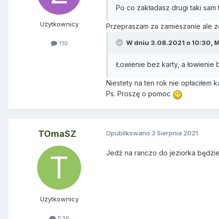
Po co zakładasz drugi taki sam
Użytkownicy
Przepraszam za zamieszanie ale zd
W dniu 3.08.2021 o 10:30,
M
110
Łowienie bez karty, a łowienie 
Niestety na ten rok nie opłaciłem k
Ps. Proszę o pomoc
TOmaSZ
Opublikowano
3 Sierpnia 2021
Jedź na ranczo do jeziorka będzi
Użytkownicy
536