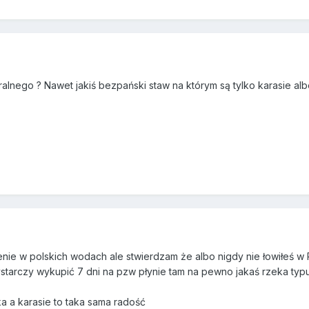
ralnego ? Nawet jakiś bezpański staw na którym są tylko karasie al
enie w polskich wodach ale stwierdzam że albo nigdy nie łowiłeś 
ystarczy wykupić 7 dni na pzw płynie tam na pewno jakaś rzeka ty
ecka a karasie to taka sama radość