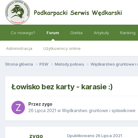
Co nowego?
Forum
Giełda
Artykuły
Ranking
Administracja
Użytkownicy online
Strona główna
PSW
Metody połowu
Wędkarstwo gruntowe i
Łowisko bez karty - karasie :)
Przez
zygo
26 Lipca 2021
w
Wędkarstwo gruntowe i spławikowe
zygo
Opublikowano
26 Lipca 2021