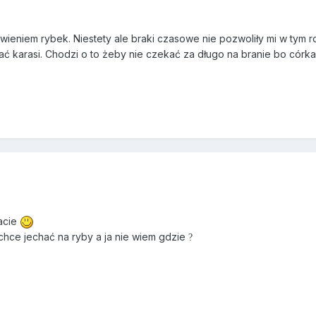
owieniem rybek. Niestety ale braki czasowe nie pozwoliły mi w tym r
ć karasi. Chodzi o to żeby nie czekać za długo na branie bo córka 
acie
 chce jechać na ryby a ja nie wiem gdzie
?