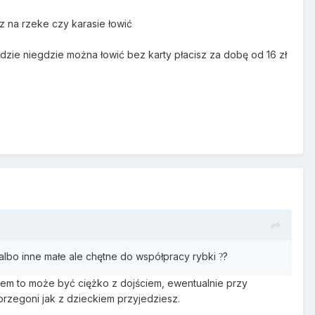
sz na rzeke czy karasie łowić
zie niegdzie można łowić bez karty płacisz za dobę od 16 zł
 albo inne małe ale chętne do współpracy rybki
?
?
ckiem to może być ciężko z dojściem, ewentualnie przy
 przegoni jak z dzieckiem przyjedziesz.