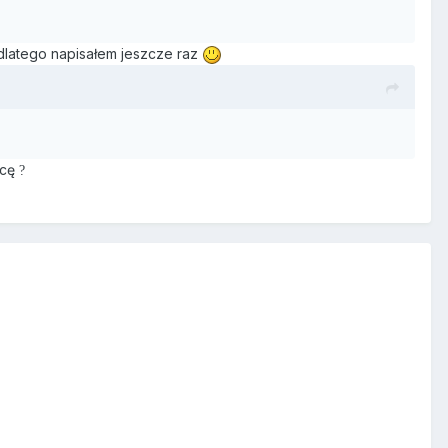
dlatego napisałem jeszcze raz
acę
?