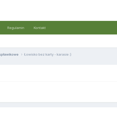
Regulamin
Kontakt
 spławikowe
Łowisko bez karty - karasie :)