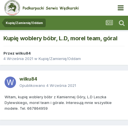
Kupię/Zamienię/Oddam
Kupię woblery bóbr, L.D, morel team, góral
Przez
wilku84
4 Września 2021
w
Kupię/Zamienię/Oddam
wilku84
Opublikowano
4 Września 2021
Witam, kupię woblery bóbr z Kamiennej Góry, L.D Leszka
Dylewskiego, morel team i górale. Interesują mnie wszystkie
modele. Tel. 667864959