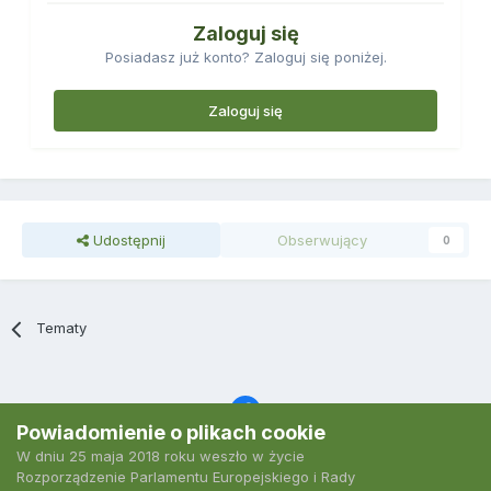
Zaloguj się
Posiadasz już konto? Zaloguj się poniżej.
Zaloguj się
Udostępnij
Obserwujący
0
Tematy
Powiadomienie o plikach cookie
W dniu 25 maja 2018 roku weszło w życie
Język
Polityka prywatności
Kontakt
Ciasteczka
Rozporządzenie Parlamentu Europejskiego i Rady
2007-2026 Podkarpacki Serwis Wędkarski