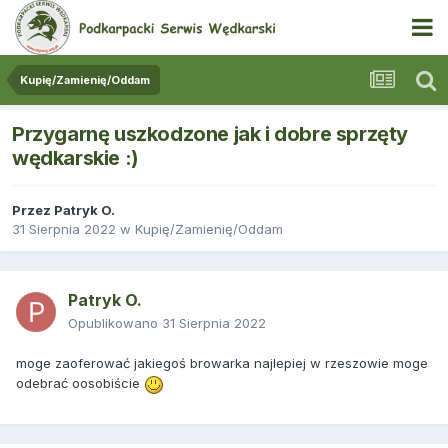
Kupię/Zamienię/Oddam
Przygarnę uszkodzone jak i dobre sprzęty
wędkarskie :)
Przez
Patryk O.
31 Sierpnia 2022
w
Kupię/Zamienię/Oddam
Patryk O.
Opublikowano
31 Sierpnia 2022
moge zaoferować jakiegoś browarka najlepiej w rzeszowie moge
odebrać oosobiście