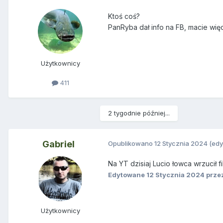
Ktoś coś?
PanRyba dał info na FB, macie wię
Użytkownicy
411
2 tygodnie później...
Gabriel
Opublikowano
12 Stycznia 2024
(ed
Na YT dzisiaj Lucio łowca wrzucił fi
Edytowane
12 Stycznia 2024
przez
Użytkownicy