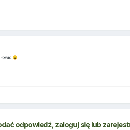
a łowić
😉
odać odpowiedź, zaloguj się lub zarejes