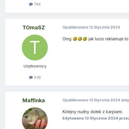
744
TOmaSZ
Opublikowano
12 Stycznia 2024
Omg
jak lucio reklamuje to
🤣
🤣
🤣
Użytkownicy
536
Maffinka
Opublikowano
13 Stycznia 2024
(ed
Kolejny nudny dołek z karpiami.
Edytowane
13 Stycznia 2024
przez