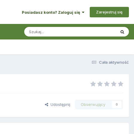
Zarejestruj się
Posiadasz konto? Zaloguj się
Cała aktywność
Udostępnij
Obserwujący
0