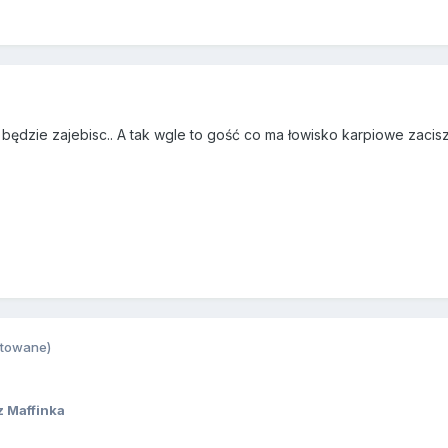
 będzie zajebisc.. A tak wgle to gość co ma łowisko karpiowe zacisze 
ytowane)
 Maffinka