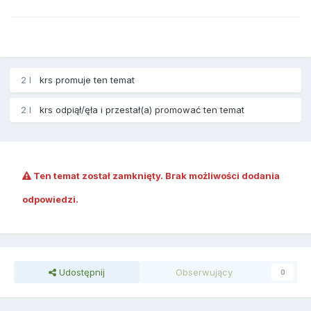
2 l
krs
promuje ten temat
2 l
krs
odpiął/ęła i przestał(a) promować ten temat
Ten temat został zamknięty. Brak możliwości dodania
odpowiedzi.
Udostępnij
Obserwujący
0